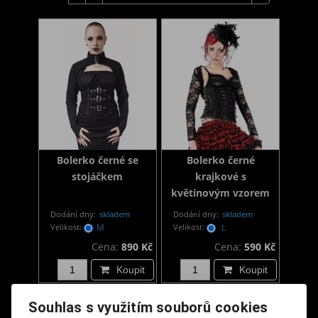
Bolerko černé se
Bolerko černé
stojáčkem
krajkové s
květinovým vzorem
Dodání dny:
skladem
Dodání dny:
skladem
Velikost:
M
Velikost:
L
Cena:
890 Kč
Cena:
590 Kč
Koupit
Koupit
Souhlas s využitím souborů cookies