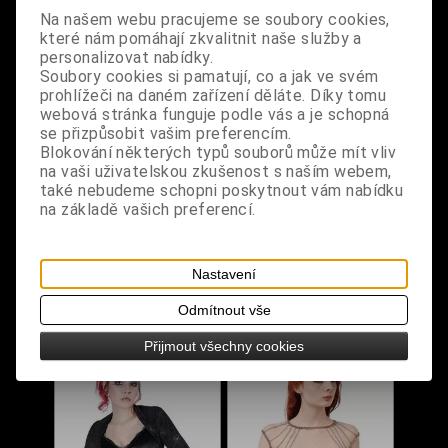
Na našem webu pracujeme se soubory cookies,
které nám pomáhají zkvalitnit naše služby a
personalizovat nabídky.
Soubory cookies si pamatují, co a jak ve svém
prohlížeči na daném zařízení děláte. Díky tomu
webová stránka funguje podle vás a je schopná
se přizpůsobit vašim preferencím.
Blokování některých typů souborů může mít vliv
Bolerko černé s
Bolerko řetízkové s
na vaši uživatelskou zkušenost s naším webem,
pavučinovým vzorem
křížkem
také nebudeme schopni poskytnout vám nabídku
a ramínky
na základě vašich preferencí.
Dodání dny:
skladem
Dodání dny:
skladem
Velikost:
M
L
Cena:
650 Kč
Nastavení
Cena:
390 Kč
Koupit
Odmítnout vše
Koupit
Přijmout všechny cookies