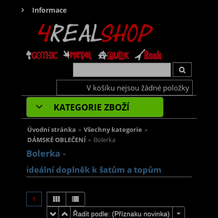
Informace
V košíku nejsou žádné položky
KATEGORIE ZBOŽÍ
Úvodní stránka
»
Všechny kategorie
»
DÁMSKÉ OBLEČENÍ
»
Bolerka
Bolerka -
ideální doplněk k šatům a topům
1
Řadit podle: (
Příznaku novinka
)