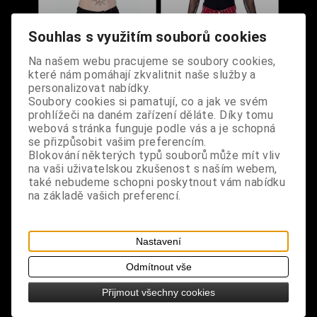
Souhlas s využitím souborů cookies
Na našem webu pracujeme se soubory cookies,
které nám pomáhají zkvalitnit naše služby a
personalizovat nabídky.
Soubory cookies si pamatují, co a jak ve svém
prohlížeči na daném zařízení děláte. Díky tomu
webová stránka funguje podle vás a je schopná
Gotické kalhoty
Punkové kalhoty
se přizpůsobit vašim preferencím.
Blokování některých typů souborů může mít vliv
dámské se
dámské červený
na vaši uživatelskou zkušenost s naším webem,
šněrováním a popruhy
tartan
také nebudeme schopni poskytnout vám nabídku
Dodání dny:
skladem
Dodání dny:
skladem
na základě vašich preferencí.
Velikost:
S
M
Velikost:
XS
S
L
L
Nastavení
Cena:
2 090 Kč
Cena:
2 190 Kč
Odmítnout vše
Koupit
Koupit
Přijmout všechny cookies
1
2