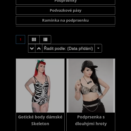
Podprsenky
Podvazkové pásy
Ramínka na podprsenku
1
Řadit podle: (
Data přidání
)
Gotické body dámské
Podprsenka s
Skeleton
dlouhými hroty