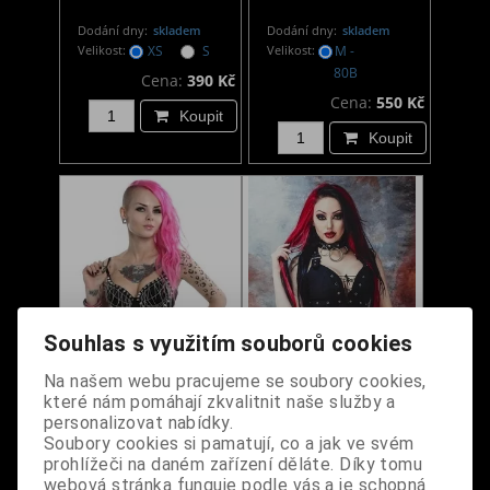
Dodání dny:
skladem
Dodání dny:
skladem
Velikost:
XS
S
Velikost:
M -
80B
Cena:
390 Kč
Cena:
550 Kč
Koupit
Koupit
Souhlas s využitím souborů cookies
Na našem webu pracujeme se soubory cookies,
Podprsenka s hroty a
Gotický podprsenkový
které nám pomáhají zkvalitnit naše služby a
řetízky
top Aphrodite
personalizovat nabídky.
Soubory cookies si pamatují, co a jak ve svém
prohlížeči na daném zařízení děláte. Díky tomu
Dodání dny:
skladem
Dodání dny:
skladem
webová stránka funguje podle vás a je schopná