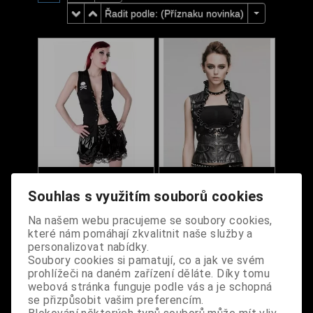
Řadit podle: (
Příznaku novinka
)
Gotická vesta dámská
Rocková vesta
s řetízkovým
dámská Zora
Souhlas s využitím souborů cookies
šněrováním
Na našem webu pracujeme se soubory cookies,
Dodání dny:
skladem
Dodání dny:
skladem
které nám pomáhají zkvalitnit naše služby a
Velikost:
L
Velikost:
S
M
personalizovat nabídky.
Soubory cookies si pamatují, co a jak ve svém
L
Cena:
690 Kč
prohlížeči na daném zařízení děláte. Díky tomu
Cena:
1 790 Kč
Koupit
webová stránka funguje podle vás a je schopná
se přizpůsobit vašim preferencím.
Koupit