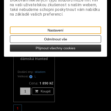
Blokování některých typů souborů může mít vliv
na vaši uživatelskou zkušenost s naším webem,
také nebudeme schopni poskytnout vám nabídku
na základě vašich preferencí.
Nastavení
Odmítnout vše
Přijmout všechny cookies
Rocková bunda/vesta
dámská Hunted
Dodání dny:
skladem
Velikost:
L
Cena:
1 890 Kč
Koupit
1