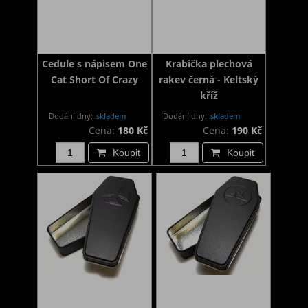
Cedule s nápisem One
Krabička plechová
Cat Short Of Crazy
rakev černá - Keltský
kříž
Dodání dny:
skladem
Dodání dny:
skladem
Cena:
180 Kč
Cena:
190 Kč
Koupit
Koupit