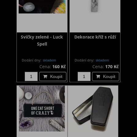
Svíčky zelené - Luck
Dekorace kříž s růží
Spell
Dodání dny:
skladem
Dodání dny:
skladem
Cena:
160 Kč
Cena:
170 Kč
Koupit
Koupit