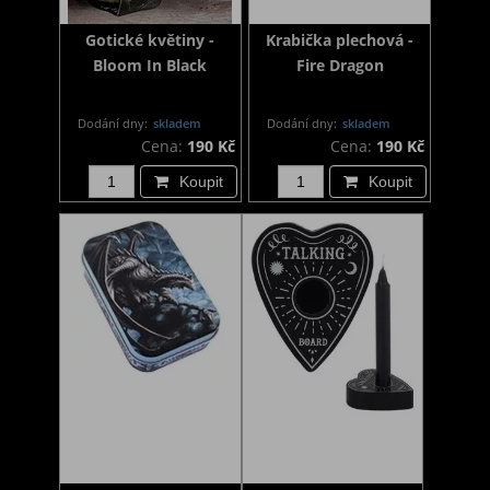
Gotické květiny -
Krabička plechová -
Bloom In Black
Fire Dragon
Dodání dny:
skladem
Dodání dny:
skladem
Cena:
190 Kč
Cena:
190 Kč
Koupit
Koupit