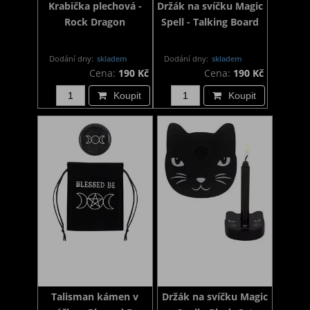
Krabička plechová -
Držák na svíčku Magic
Rock Dragon
Spell - Talking Board
Dodání dny:
skladem
Dodání dny:
skladem
Cena:
190 Kč
Cena:
190 Kč
Koupit
Koupit
Talisman kámen v
Držák na svíčku Magic