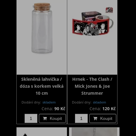
Skleněná lahvička /
Hrnek - The Clash /
dóza s korkem velká
Mick Jones & Joe
10 cm
Strummer
Dodání dny:
skladem
Dodání dny:
skladem
Cena:
90 Kč
Cena:
120 Kč
Koupit
Koupit