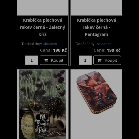
Krabička plechová
Krabička plechová
rakev černá - Železný
rakev černá -
kříž
Pentagram
Dodání dny:
skladem
Dodání dny:
skladem
Cena:
190 Kč
Cena:
190 Kč
Koupit
Koupit