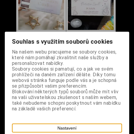
Souhlas s využitím souborů cookies
Na našem webu pracujeme se soubory cookies,
Svíčky růžové -
Svíčky černé -
které nám pomáhají zkvalitnit naše služby a
Manifestation
Protection Spell
personalizovat nabídky.
Soubory cookies si pamatují, co a jak ve svém
prohlížeči na daném zařízení děláte. Díky tomu
Dodání dny:
skladem
Dodání dny:
skladem
webová stránka funguje podle vás a je schopná
Cena:
160 Kč
Cena:
160 Kč
se přizpůsobit vašim preferencím.
Blokování některých typů souborů může mít vliv
Koupit
Koupit
na vaši uživatelskou zkušenost s naším webem,
také nebudeme schopni poskytnout vám nabídku
na základě vašich preferencí.
Nastavení