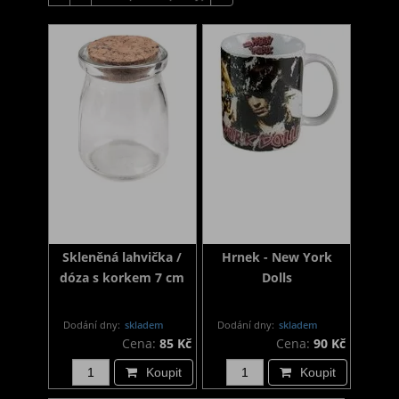
Skleněná lahvička /
Hrnek - New York
dóza s korkem 7 cm
Dolls
Dodání dny:
skladem
Dodání dny:
skladem
Cena:
85 Kč
Cena:
90 Kč
Koupit
Koupit