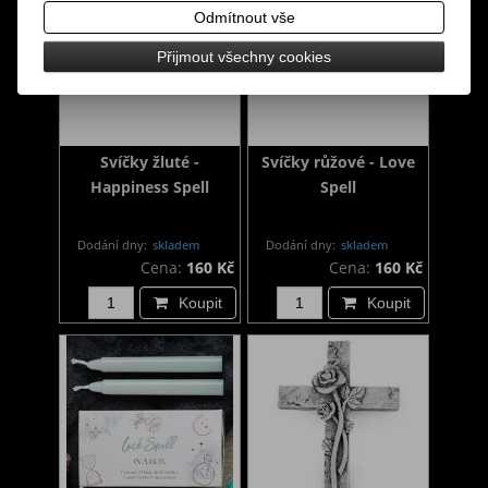
Odmítnout vše
Přijmout všechny cookies
Svíčky žluté -
Svíčky růžové - Love
Happiness Spell
Spell
Dodání dny:
skladem
Dodání dny:
skladem
Cena:
160 Kč
Cena:
160 Kč
Koupit
Koupit