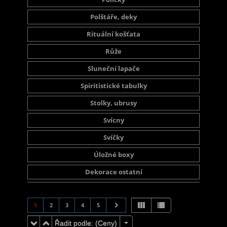
Polštáře, deky
Rituální košťata
Růže
Sluneční lapače
Spiritistické tabulky
Stolky, ubrusy
Svícny
Svíčky
Úložné boxy
Dekorace ostatní
1
2
3
4
5
Řadit podle: (
Ceny
)