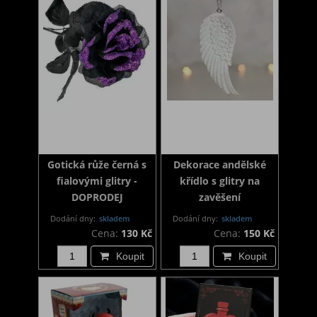
Gotická růže černá s
Dekorace andělské
fialovými glitry -
křídlo s glitry na
DOPRODEJ
zavěšení
Dodání dny:
skladem
Dodání dny:
skladem
Cena:
130 Kč
Cena:
150 Kč
Koupit
Koupit