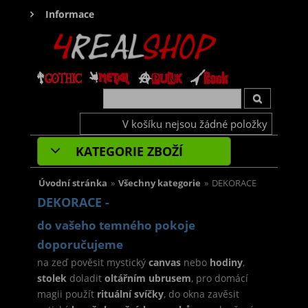
Informace
V košíku nejsou žádné položky
KATEGORIE ZBOŽÍ
Úvodní stránka
»
Všechny kategorie
»
DEKORACE
DEKORACE -
do vašeho temného pokoje
doporučujeme
na zeď pověsit mystický
canvas
nebo
hodiny
,
stolek
doladit
oltářním ubrusem
, pro domácí
magii použít
rituální svíčky
, do okna zavěsit