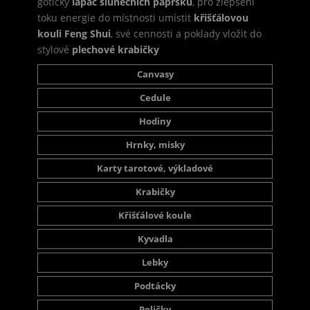
gotický
lapač slunečních paprsků
, pro zlepšení
toku energie do místnosti umístit
křišťálovou
kouli Feng Shui
, své cennosti a poklady vložit do
stylové
plechové krabičky
Canvasy
Cedule
Hodiny
Hrnky, misky
Karty tarotové, výkladové
Krabičky
Křišťálové koule
Kyvadla
Lebky
Podtácky
Poličky