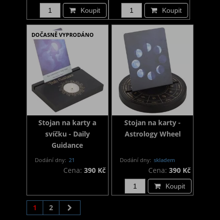
Koupit
Koupit
DOČASNĚ VYPRODÁNO
Stojan na karty a
Stojan na karty -
svíčku - Daily
Astrology Wheel
Guidance
Dodání dny:
21
Dodání dny:
skladem
Cena:
390 Kč
Cena:
390 Kč
Koupit
1
2