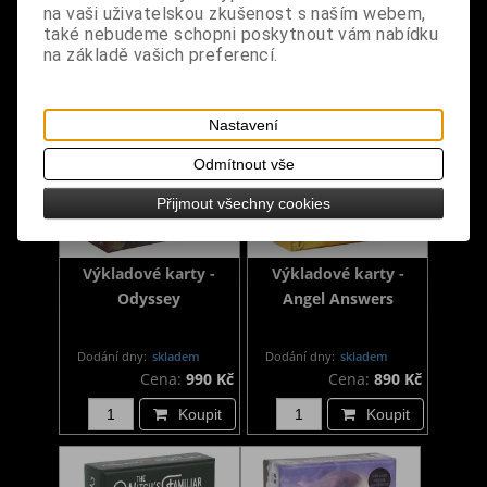
na vaši uživatelskou zkušenost s naším webem,
Koupit
Koupit
také nebudeme schopni poskytnout vám nabídku
na základě vašich preferencí.
Nastavení
Odmítnout vše
Přijmout všechny cookies
Výkladové karty -
Výkladové karty -
Odyssey
Angel Answers
Dodání dny:
skladem
Dodání dny:
skladem
Cena:
990 Kč
Cena:
890 Kč
Koupit
Koupit