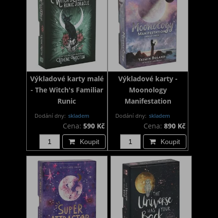
Výkladové karty malé
Výkladové karty -
- The Witch's Familiar
Moonology
Runic
Manifestation
Dodání dny:
skladem
Dodání dny:
skladem
Cena:
590 Kč
Cena:
890 Kč
Koupit
Koupit