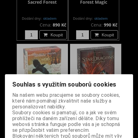
Sacred Forest
Forest Magic
Dodání dny:
skladem
Dodání dny:
skladem
Cena:
890 Kč
Cena:
990 Kč
Koupit
Koupit
Souhlas s využitím souborů cookies
Na našem webu pracujeme se soubory cookies,
které nám pomáhají zkvalitnit naše služby a
Výkladové karty -
Výkladové karty - Star
personalizovat nabídky.
Urban Crow
Dragons
Soubory cookies si pamatují, co a jak ve svém
prohlížeči na daném zařízení děláte. Díky tomu
webová stránka funguje podle vás a je schopná
Dodání dny:
skladem
Dodání dny:
skladem
se přizpůsobit vašim preferencím.
Cena:
990 Kč
Cena:
990 Kč
Blokování některých typů souborů může mít vliv