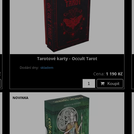
Tarotové karty - Occult Tarot
Dodání dny:
skladem
č
Cena:
1 190 Kč
Koupit
NOVINKA