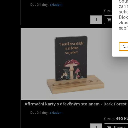
Soub
Dodání dny:
skladem
zaří
Cena:
390 K
scho
Blok
Koupit
zku
nabí
Na
Afirmační karty s dřevěným stojanem - Dark Forest
Dodání dny:
skladem
Cena:
490 K
Koupit