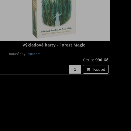
Výkladové karty - Forest Magic
Dodání dny:
skladem
Cena:
990 Kč
Koupit