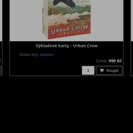
Výkladové karty - Urban Crow
Dodání dny:
skladem
č
Cena:
990 Kč
Koupit