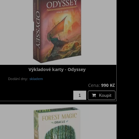
Výkladové karty - Odyssey
Dodání dny:
skladem
Cena:
990 Kč
Koupit