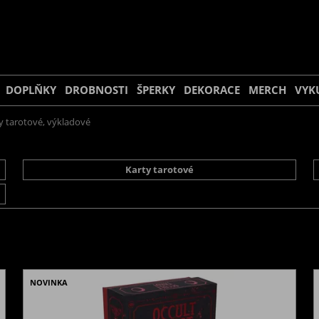
DOPLŇKY
DROBNOSTI
ŠPERKY
DEKORACE
MERCH
VYK
y tarotové, výkladové
Karty tarotové
NOVINKA