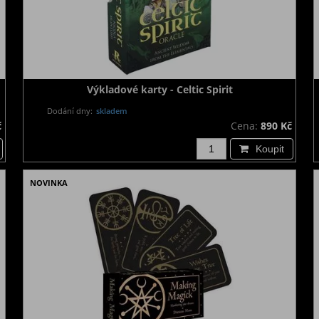
Výkladové karty - Celtic Spirit
Dodání dny:
skladem
č
Cena:
890 Kč
Koupit
NOVINKA