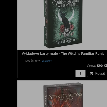
Výkladové karty malé - The Witch's Familiar Runic
Dodání dny:
skladem
Cena:
590 K
Koupit