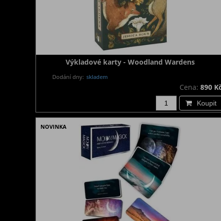
Výkladové karty - Woodland Wardens
Dodání dny:
skladem
Cena:
890 K
Koupit
NOVINKA