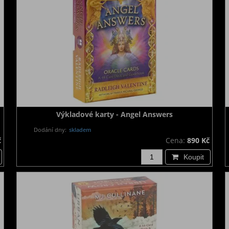
Výkladové karty - Angel Answers
Dodání dny:
skladem
č
Cena:
890 Kč
Koupit