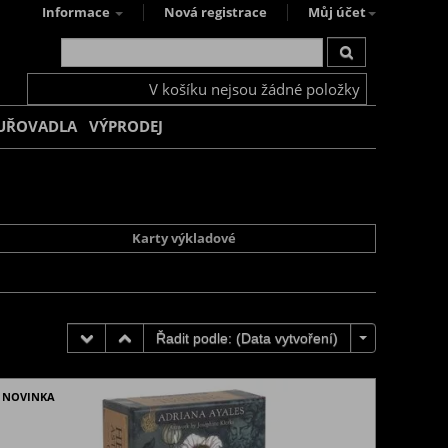
Informace
Nová registrace
Můj účet
V košíku nejsou žádné položky
UŘOVADLA
VÝPRODEJ
Karty výkladové
Řadit podle: (
Data vytvoření
)
NOVINKA