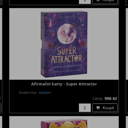
Afirmační karty - Super Attractor
Dodání dny:
skladem
č
Cena:
990 Kč
Koupit