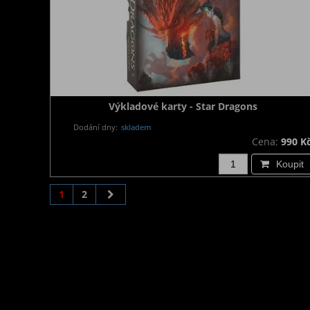
Výkladové karty - Star Dragons
Dodání dny:
skladem
Cena:
990 K
Koupit
1
2