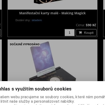
Manifestační karty malé - Making Magick
Dodání dny:
skladem
č
Cena:
590 Kč
Koupit
DOČASNĚ VYPRODÁNO
hlas s využitím souborů cookies
našem webu pracujeme se soubory cookies, které nám pomáh
litnit naše služby a personalizovat nabídky.
Stojan na karty a svíčku - Daily Guidance