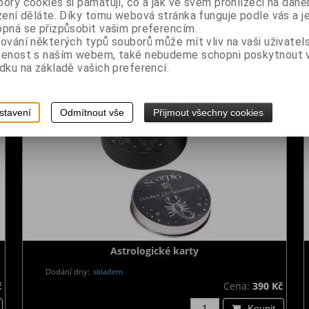
ory cookies si pamatují, co a jak ve svém prohlížeči na dan
Dodání dny:
21
zení děláte. Díky tomu webová stránka funguje podle vás a j
č
Cena:
390 Kč
pná se přizpůsobit vašim preferencím.
ování některých typů souborů může mít vliv na vaši uživatel
šenost s naším webem, také nebudeme schopni poskytnout
dku na základě vašich preferencí.
stavení
Odmítnout vše
Přijmout všechny cookies
Astrologické karty
Dodání dny:
skladem
č
Cena:
390 Kč
Koupit