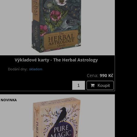
Výkladové karty - The Herbal Astrology
Dodání dny:
skladem
Cena:
990 Kč
Koupit
NOVINKA