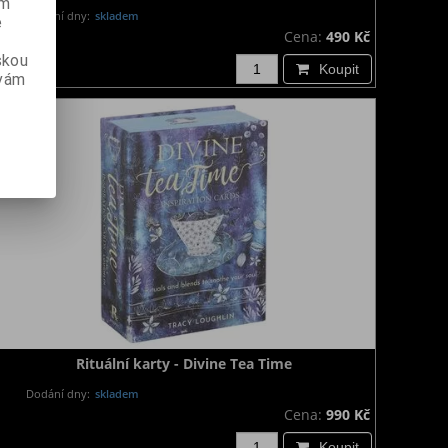
ém
Dodání dny:
skladem
e
Cena:
490 Kč
skou
Koupit
 vám
Rituální karty - Divine Tea Time
Dodání dny:
skladem
Cena:
990 Kč
Koupit