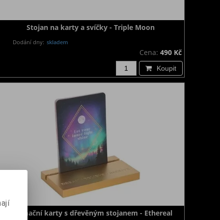
Stojan na karty a svíčky - Triple Moon
Dodání dny:
skladem
Cena:
490 Kč
Koupit
ají
Afirmační karty s dřevěným stojanem - Ethereal