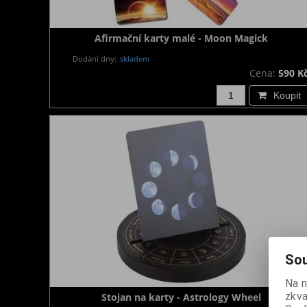
Afirmační karty malé - Moon Magick
Dodání dny:
skladem
Cena:
590 K
Koupit
Sou
Na 
zkva
Stojan na karty - Astrology Wheel