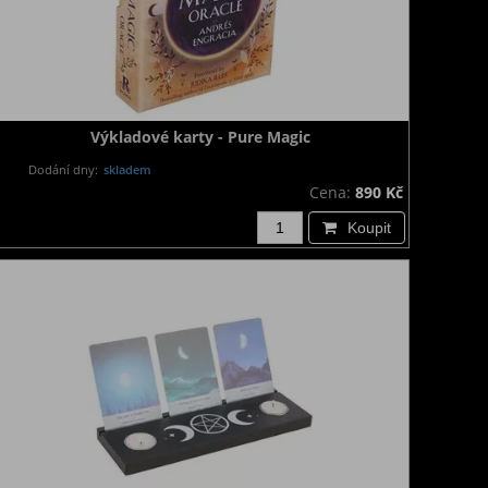
Výkladové karty - Pure Magic
Dodání dny:
skladem
Cena:
890 Kč
Koupit