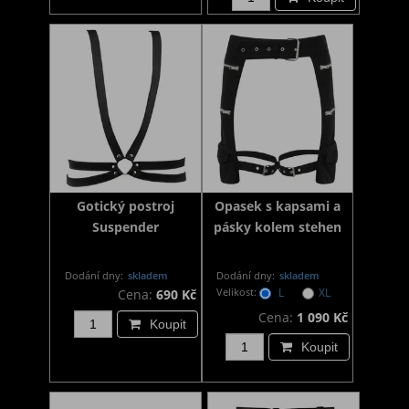
Gotický postroj
Opasek s kapsami a
Suspender
pásky kolem stehen
Dodání dny:
skladem
Dodání dny:
skladem
Velikost:
L
XL
Cena:
690 Kč
Cena:
1 090 Kč
Koupit
Koupit