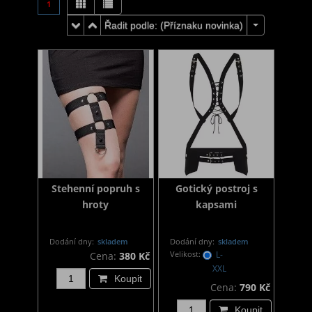
1
Řadit podle: (
Příznaku novinka
)
Stehenní popruh s
Gotický postroj s
hroty
kapsami
Dodání dny:
skladem
Dodání dny:
skladem
Velikost:
L-
Cena:
380 Kč
XXL
Koupit
Cena:
790 Kč
Koupit