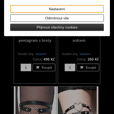
Nastavení
Odmítnout vše
Přijmout všechny cookies
Stehenní popruh
Stehenní popruh se
pentagram s hroty
srdcem
Dodání dny:
skladem
Dodání dny:
skladem
Cena:
490 Kč
Cena:
350 Kč
Koupit
Koupit