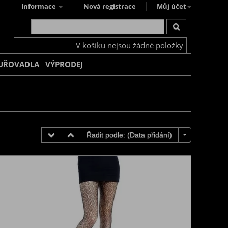
Informace
Nová registrace
Můj účet
V košíku nejsou žádné položky
UŘOVADLA
VÝPRODEJ
Řadit podle: (
Data přidání
)