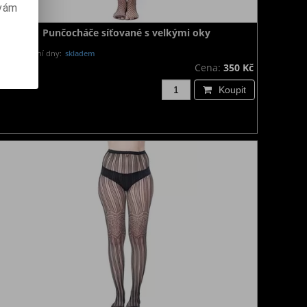
 vám
Punčocháče síťované s velkými oky
Dodání dny:
skladem
Cena:
350 Kč
Koupit