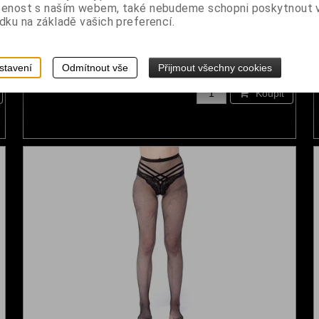
šenost s naším webem, také nebudeme schopni poskytnout
dku na základě vašich preferencí.
Punčocháče síťované
Dodání dny:
skladem
stavení
Odmítnout vše
Přijmout všechny cookies
č
Cena:
220 Kč
Koupit