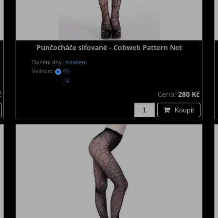
Punčocháče síťované - Cobweb Pattern Net
Dodání dny:
skladem
Velikost:
XS-
M
č
Cena:
280 Kč
Koupit