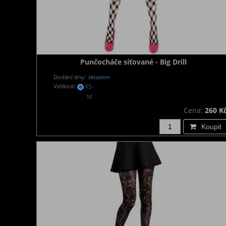
Punčocháče síťované - Big Drill
Dodání dny:
skladem
Velikost:
XS-
M
Cena:
260 K
Koupit