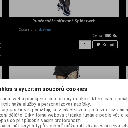
Punčocháče síťované Spiderweb
Dodání dny:
skladem
Cena:
350 Kč
č
Koupit
hlas s využitím souborů cookies
našem webu pracujeme se soubory cookies, které nám pomáh
litnit naše služby a personalizovat nabídky.
ory cookies si pamatují, co a jak ve svém prohlížeči na dan
zení děláte. Díky tomu webová stránka funguje podle vás a j
pná se přizpůsobit vašim preferencím.
ování některých typů souborů může mít vliv na vaši uživatel