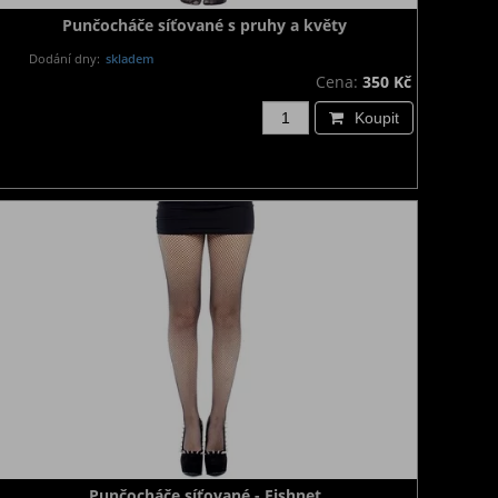
Punčocháče síťované s pruhy a květy
Dodání dny:
skladem
Cena:
350 Kč
Koupit
Punčocháče síťované - Fishnet