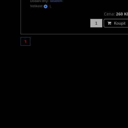
Dodání dny:
skladem
Velikost:
L
Cena:
260 K
Koupit
1