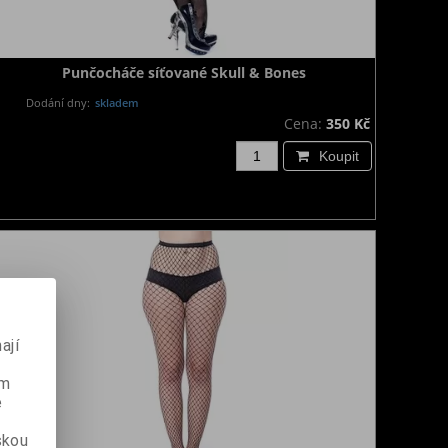
Punčocháče síťované Skull & Bones
Dodání dny:
skladem
Cena:
350 Kč
Koupit
ají
ém
e
skou