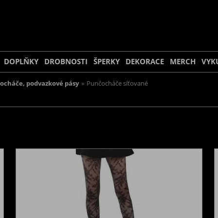
DOPLŇKY
DROBNOSTI
ŠPERKY
DEKORACE
MERCH
VYK
ocháče, podvazkové pásy
»
Punčocháče síťované