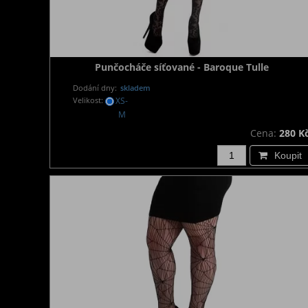
Punčocháče síťované - Baroque Tulle
Dodání dny:
skladem
Velikost:
XS-
M
Cena:
280 K
Koupit