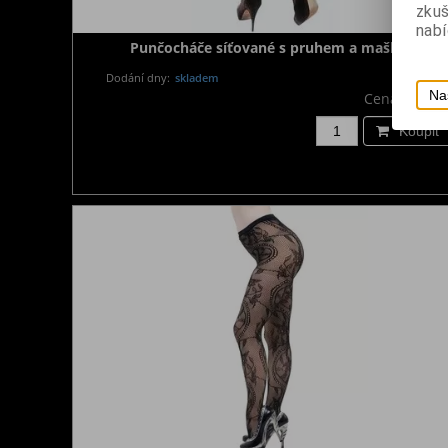
zku
nabí
Punčocháče síťované s pruhem a mašlí
Dodání dny:
skladem
Na
Cena:
320 K
Koupit