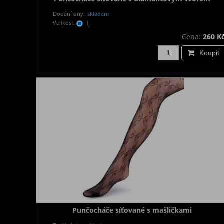
Dodání dny:
skladem
Velikost:
L
Cena:
260 K
Koupit
Punčocháče síťované s mašličkami