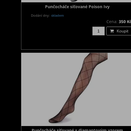
Punčocháče síťované Poison Ivy
Dodání dny:
skladem
Cena:
350 K
Koupit
Punčocháče síťované s diamantovým vzorem