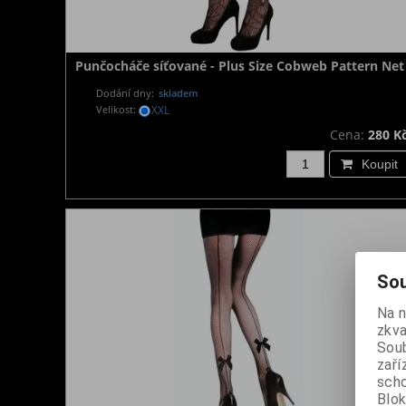
Punčocháče síťované - Plus Size Cobweb Pattern Net
Dodání dny:
skladem
Velikost:
XXL
Cena:
280 K
Koupit
Sou
Na 
zkva
Soub
zaří
scho
Blok