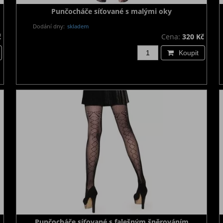
Punčocháče síťované s malými oky
Dodání dny:
skladem
č
Cena:
320 Kč
Koupit
Punčocháče síťované s falešným šněrováním