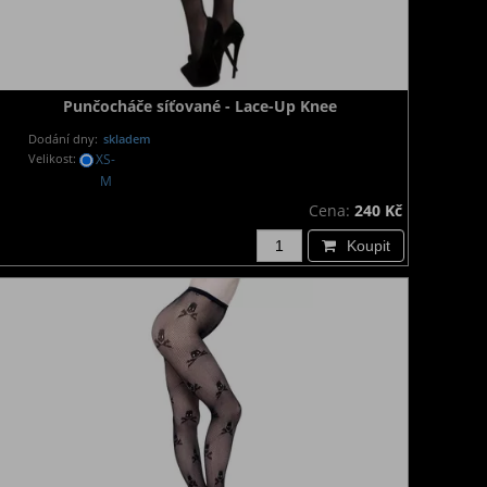
Punčocháče síťované - Lace-Up Knee
Dodání dny:
skladem
Velikost:
XS-
M
Cena:
240 Kč
Koupit