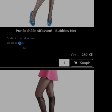
Punčocháče síťované - Bubbles Net
Dodání dny:
skladem
Velikost:
XS-
M
Cena:
280 Kč
Koupit