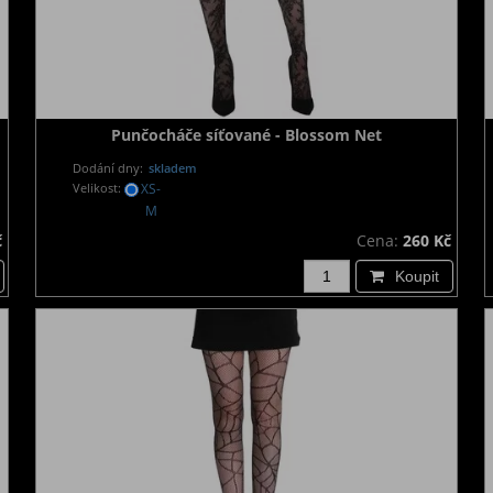
Punčocháče síťované - Blossom Net
Dodání dny:
skladem
Velikost:
XS-
M
č
Cena:
260 Kč
Koupit