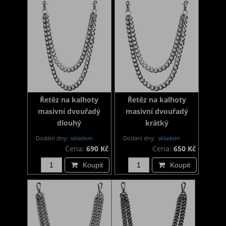
Řetěz na kalhoty
Řetěz na kalhoty
masivní dvouřadý
masivní dvouřadý
dlouhý
krátký
Dodání dny:
skladem
Dodání dny:
skladem
Cena:
690 Kč
Cena:
650 Kč
Koupit
Koupit