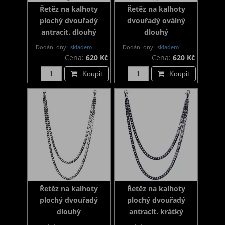
Řetěz na kalhoty
Řetěz na kalhoty
plochý dvouřadý
dvouřadý oválný
antracit. dlouhý
dlouhý
Dodání dny:
skladem
Dodání dny:
skladem
Cena:
620 Kč
Cena:
620 Kč
Koupit
Koupit
Řetěz na kalhoty
Řetěz na kalhoty
plochý dvouřadý
plochý dvouřadý
dlouhý
antracit. krátký