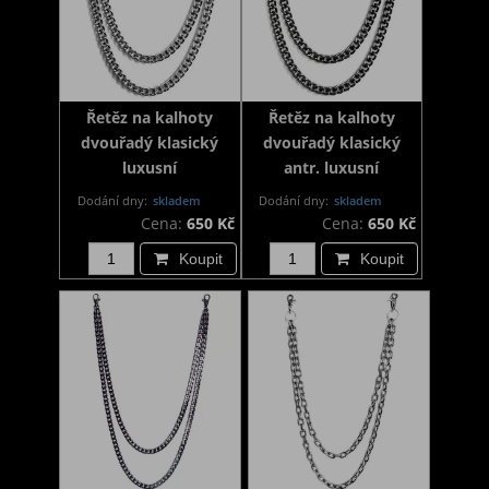
Řetěz na kalhoty
Řetěz na kalhoty
dvouřadý klasický
dvouřadý klasický
luxusní
antr. luxusní
Dodání dny:
skladem
Dodání dny:
skladem
Cena:
650 Kč
Cena:
650 Kč
Koupit
Koupit