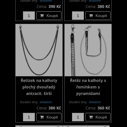
Dodání dny:
skladem
Dodání dny:
skladem
Cena:
390 Kč
Cena:
380 Kč
Koupit
Koupit
Řetízek na kalhoty
Řetěz na kalhoty s
plochý dvouřadý
řemínkem s
antracit. širší
pyramidami
Dodání dny:
skladem
Dodání dny:
skladem
Cena:
380 Kč
Cena:
360 Kč
Koupit
Koupit