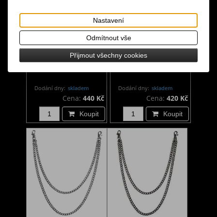
Nastavení
Odmítnout vše
Řetízek na kalhoty
Řetěz na kalhoty
Přijmout všechny cookies
dvojitý krátký
dvouřadý krátký
Dodání dny:
skladem
Dodání dny:
skladem
Cena:
440 Kč
Cena:
420 Kč
Koupit
Koupit