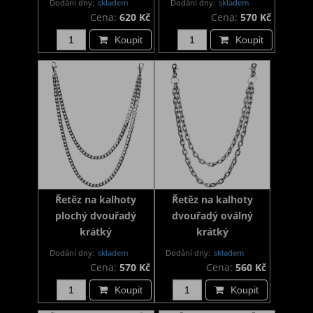
Dodání dny:
skladem
Dodání dny:
skladem
Cena:
620 Kč
Cena:
570 Kč
Koupit
Koupit
Řetěz na kalhoty
Řetěz na kalhoty
plochý dvouřadý
dvouřadý oválný
krátký
krátký
Dodání dny:
skladem
Dodání dny:
skladem
Cena:
570 Kč
Cena:
560 Kč
Koupit
Koupit