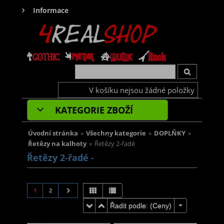
Informace
V košíku nejsou žádné položky
KATEGORIE ZBOŽÍ
Úvodní stránka
»
Všechny kategorie
»
DOPLŇKY
»
Řetězy na kalhoty
»
Řetězy 2-řadé
Řetězy 2-řadé -
1
2
Řadit podle: (
Ceny
)