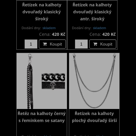
Řetízek na kalhoty
Řetízek na kalhoty
dvouřadý klasický
dvouřadý klasický
široký
antr. široký
Dodání dny:
skladem
Dodání dny:
skladem
Cena:
420 Kč
Cena:
420 Kč
Koupit
Koupit
Řetěz na kalhoty černý
Řetízek na kalhoty
s řemínkem se satany
plochý dvouřadý širší