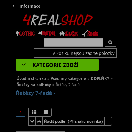
Informace
V košíku nejsou žádné položky
KATEGORIE ZBOŽÍ
Úvodní stránka
»
Všechny kategorie
»
DOPLŇKY
»
Řetězy na kalhoty
»
Řetězy 7-řadé
Řetězy 7-řadé -
1
Řadit podle: (
Příznaku novinka
)