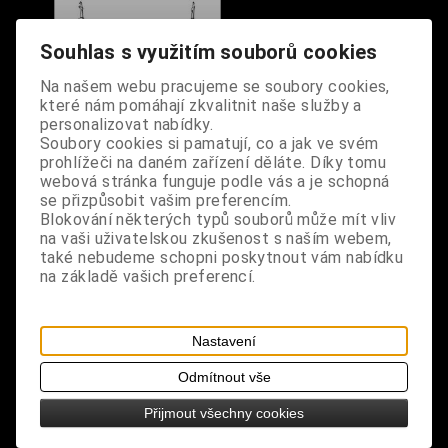
Souhlas s využitím souborů cookies
Na našem webu pracujeme se soubory cookies,
které nám pomáhají zkvalitnit naše služby a
personalizovat nabídky.
Soubory cookies si pamatují, co a jak ve svém
prohlížeči na daném zařízení děláte. Díky tomu
webová stránka funguje podle vás a je schopná
Řetěz na kalhoty
se přizpůsobit vašim preferencím.
Blokování některých typů souborů může mít vliv
sedmiřadý
na vaši uživatelskou zkušenost s naším webem,
Dodání dny:
skladem
také nebudeme schopni poskytnout vám nabídku
Cena:
890 Kč
na základě vašich preferencí.
Koupit
Nastavení
1
Odmítnout vše
Přijmout všechny cookies