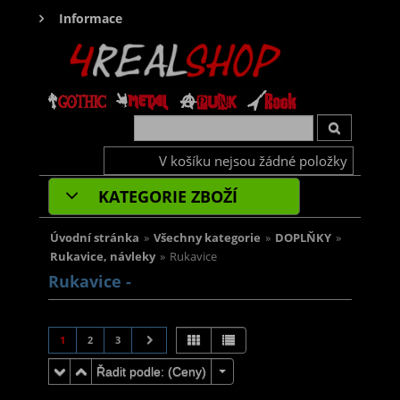
Informace
V košíku nejsou žádné položky
KATEGORIE ZBOŽÍ
Úvodní stránka
»
Všechny kategorie
»
DOPLŇKY
»
Rukavice, návleky
»
Rukavice
Rukavice -
1
2
3
Řadit podle: (
Ceny
)