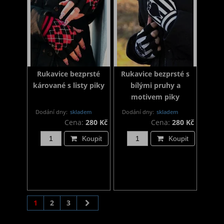
Rukavice bezprsté
Rukavice bezprsté s
kárované s listy piky
bílými pruhy a
motivem piky
Dodání dny:
skladem
Dodání dny:
skladem
Cena:
280 Kč
Cena:
280 Kč
Koupit
Koupit
1
2
3