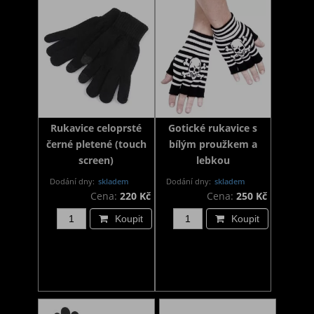
Rukavice celoprsté
Gotické rukavice s
černé pletené (touch
bílým proužkem a
screen)
lebkou
Dodání dny:
skladem
Dodání dny:
skladem
Cena:
220 Kč
Cena:
250 Kč
Koupit
Koupit