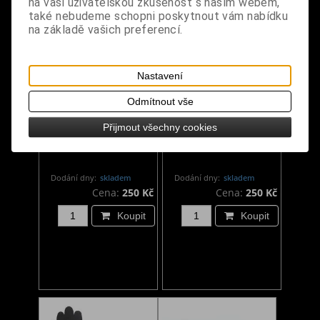
na vaši uživatelskou zkušenost s naším webem,
také nebudeme schopni poskytnout vám nabídku
na základě vašich preferencí.
Nastavení
Odmítnout vše
Gotické rukavice bílo-
Gotické rukavice s
Přijmout všechny cookies
černé s lebkou
gamblerem
Dodání dny:
skladem
Dodání dny:
skladem
Cena:
250 Kč
Cena:
250 Kč
Koupit
Koupit