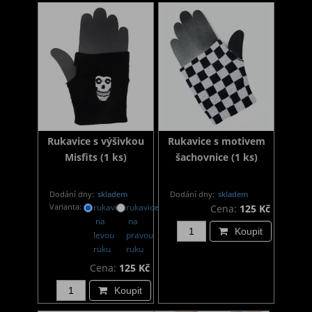
Rukavice s výšivkou
Rukavice s motivem
Misfits (1 ks)
šachovnice (1 ks)
Dodání dny:
skladem
Dodání dny:
skladem
Varianta:
rukavice
rukavice
Cena:
125 Kč
na
na
Koupit
levou
pravou
ruku
ruku
Cena:
125 Kč
Koupit