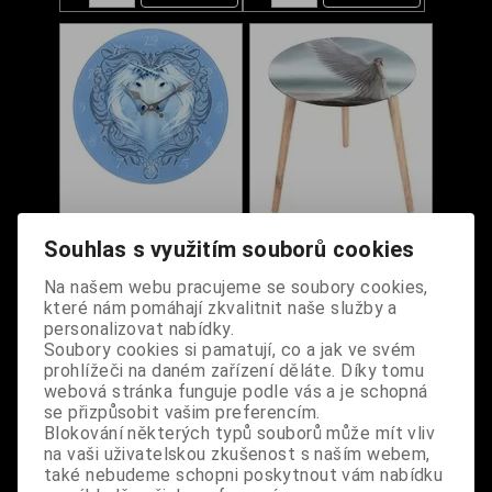
Souhlas s využitím souborů cookies
Hodiny skleněné Anne
Stolek Anne Stokes -
Stokes - Unicorn Heart
Spirit Guide
Na našem webu pracujeme se soubory cookies,
které nám pomáhají zkvalitnit naše služby a
personalizovat nabídky.
Dodání dny:
skladem
Dodání dny:
skladem
Soubory cookies si pamatují, co a jak ve svém
Cena:
690 Kč
Cena:
1 490 Kč
prohlížeči na daném zařízení děláte. Díky tomu
Koupit
Koupit
webová stránka funguje podle vás a je schopná
se přizpůsobit vašim preferencím.
Blokování některých typů souborů může mít vliv
na vaši uživatelskou zkušenost s naším webem,
také nebudeme schopni poskytnout vám nabídku