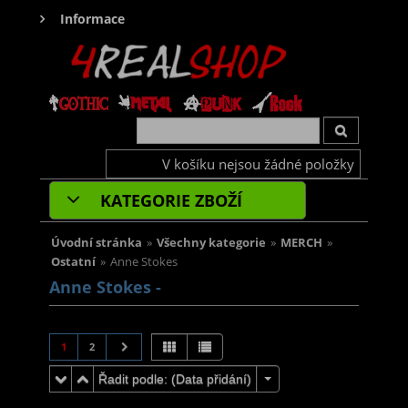
Informace
V košíku nejsou žádné položky
KATEGORIE ZBOŽÍ
Úvodní stránka
»
Všechny kategorie
»
MERCH
»
Ostatní
»
Anne Stokes
Anne Stokes -
1
2
Řadit podle: (
Data přidání
)