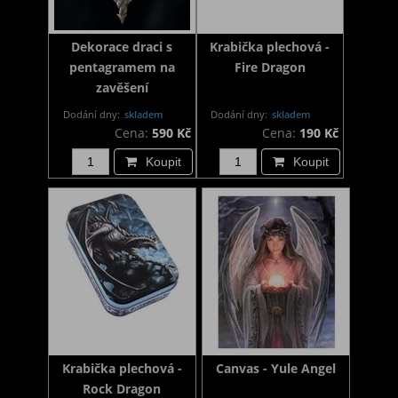
Dekorace draci s
Krabička plechová -
pentagramem na
Fire Dragon
zavěšení
Dodání dny:
skladem
Dodání dny:
skladem
Cena:
590 Kč
Cena:
190 Kč
Koupit
Koupit
Krabička plechová -
Canvas - Yule Angel
Rock Dragon