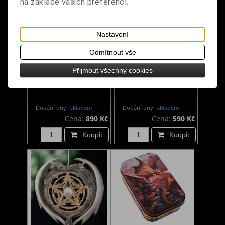
na základě vašich preferencí.
Nastavení
Odmítnout vše
Spiritistická tabulka -
Dekorace drak na
Přijmout všechny cookies
Spirit Guide
zavěšení
Dodání dny:
skladem
Dodání dny:
skladem
Cena:
890 Kč
Cena:
590 Kč
Koupit
Koupit