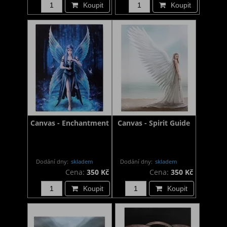
Koupit
Koupit
Canvas - Enchantment
Canvas - Spirit Guide
Dodání dny:
skladem
Dodání dny:
skladem
Cena:
350 Kč
Cena:
350 Kč
Koupit
Koupit