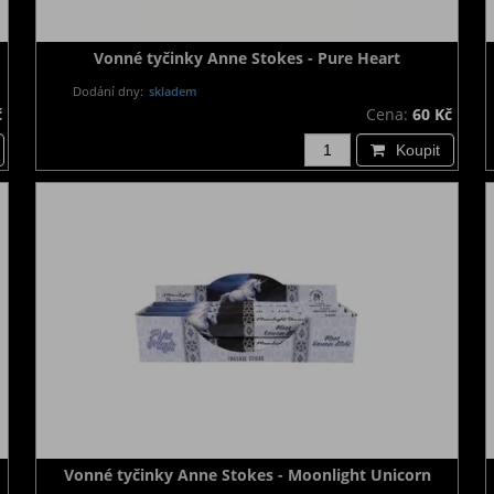
Vonné tyčinky Anne Stokes - Pure Heart
Dodání dny:
skladem
č
Cena:
60 Kč
Koupit
Vonné tyčinky Anne Stokes - Moonlight Unicorn