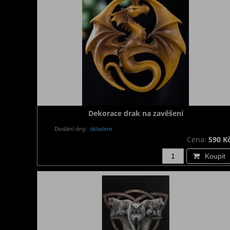
Dekorace drak na zavěšení
Dodání dny:
skladem
Cena:
590 K
Koupit