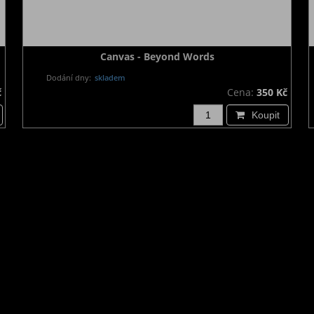
Canvas - Beyond Words
Dodání dny:
skladem
č
Cena:
350 Kč
Koupit