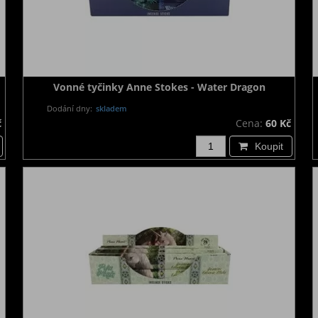
Vonné tyčinky Anne Stokes - Water Dragon
Dodání dny:
skladem
č
Cena:
60 Kč
Koupit