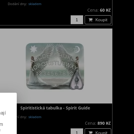
Dodání dny:
skladem
Cena:
60 Kč
Koupit
Spiritistická tabulka - Spirit Guide
ají
Dodání dny:
skladem
Cena:
890 Kč
ém
e
Koupit