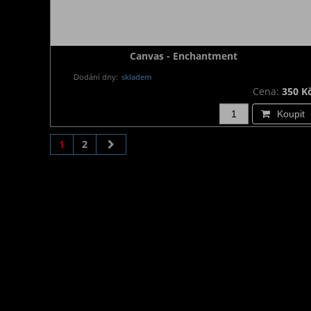
Canvas - Enchantment
Dodání dny:
skladem
Cena:
350 K
Koupit
1
2