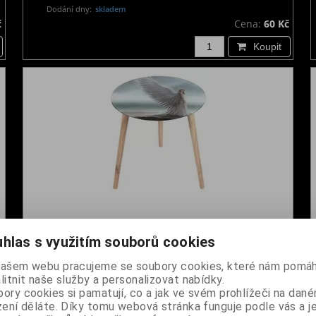
Dodání dny:
skladem
č
Cena:
60 Kč
Koupit
hlas s využitím souborů cookies
Stolek Anne Stokes - Spirit Guide
našem webu pracujeme se soubory cookies, které nám pomáh
Dodání dny:
skladem
litnit naše služby a personalizovat nabídky.
č
Cena:
1 490 Kč
ory cookies si pamatují, co a jak ve svém prohlížeči na dan
zení děláte. Díky tomu webová stránka funguje podle vás a j
Koupit