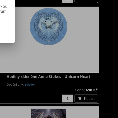
skou
 vám
Hodiny skleněné Anne Stokes - Unicorn Heart
Dodání dny:
skladem
Cena:
690 Kč
Koupit