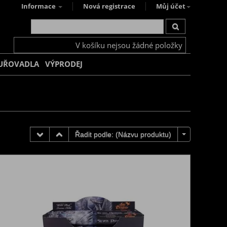
Informace
Nová registrace
Můj účet
V košíku nejsou žádné položky
UŘOVADLA
VÝPRODEJ
Řadit podle: (
Názvu produktu
)