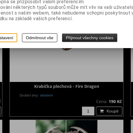
pná se přizpůsobit vašim preferencím.
ování některých typů souborů může mít vliv na vaši uživatel
šenost s naším webem, také nebudeme schopni poskytnout
dku na základě vašich preferencí.
stavení
Odmítnout vše
Přijmout všechny cookies
Krabička plechová - Fire Dragon
Dodání dny:
skladem
č
Cena:
190 Kč
Koupit