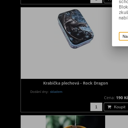
scho
Blok
zku
nabí
Na
Krabička plechová - Rock Dragon
Dodání dny:
skladem
Cena:
190 K
Koupit