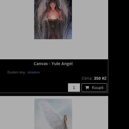
Canvas - Yule Angel
Dodání dny:
skladem
Cena:
350 Kč
Koupit