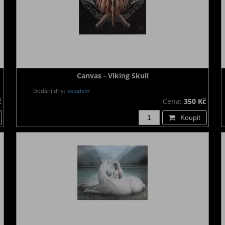
Canvas - Viking Skull
Dodání dny:
skladem
č
Cena:
350 Kč
Koupit