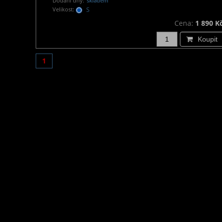
Dodání dny:
skladem
Velikost:
S
Cena:
1 890 K
Koupit
1