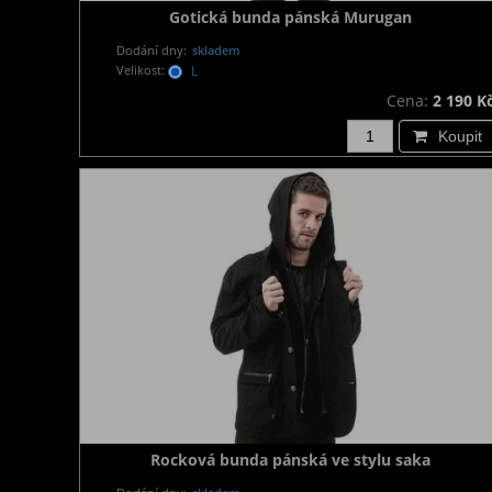
Gotická bunda pánská Murugan
Dodání dny:
skladem
Velikost:
L
Cena:
2 190 K
Koupit
Rocková bunda pánská ve stylu saka