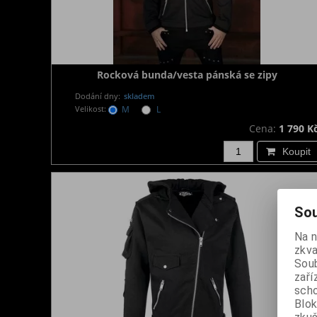
Rocková bunda/vesta pánská se zipy
Dodání dny:
skladem
Velikost:
M
L
Cena:
1 790 K
Koupit
Sou
Na 
zkva
Soub
zaří
scho
Blok