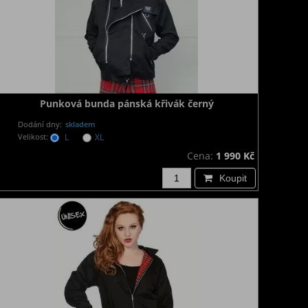
Punková bunda pánská křivák černý
Dodání dny:
skladem
Velikost:
L
XL
Cena:
1 990 Kč
Koupit