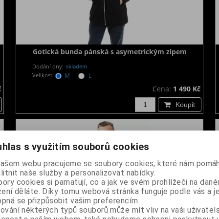
Gotická bunda pánská s asymetrickým zipem
Dodání dny:
skladem
Velikost:
M
L
č
Cena:
1 490 Kč
Koupit
hlas s využitím souborů cookies
našem webu pracujeme se soubory cookies, které nám pomáh
litnit naše služby a personalizovat nabídky.
ory cookies si pamatují, co a jak ve svém prohlížeči na dan
zení děláte. Díky tomu webová stránka funguje podle vás a j
pná se přizpůsobit vašim preferencím.
ování některých typů souborů může mít vliv na vaši uživatel