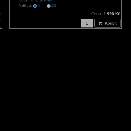
Dodání dny:
skladem
Velikost:
XL
XXL
č
Cena:
1 990 Kč
Koupit