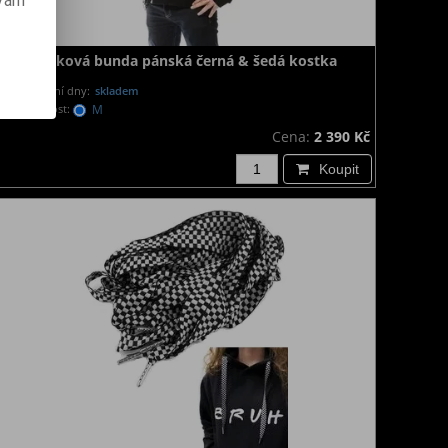
 vám
Rocková bunda pánská černá & šedá kostka
Dodání dny:
skladem
Velikost:
M
Cena:
2 390 Kč
Koupit