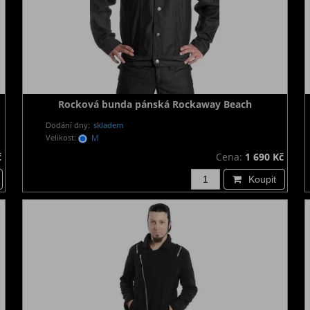
Rocková bunda pánská Rockaway Beach
Dodání dny:
skladem
Velikost:
M
č
Cena:
1 690 Kč
Koupit