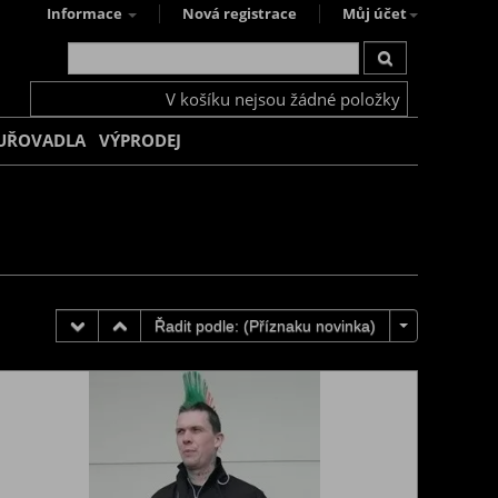
Informace
Nová registrace
Můj účet
V košíku nejsou žádné položky
UŘOVADLA
VÝPRODEJ
Řadit podle: (
Příznaku novinka
)