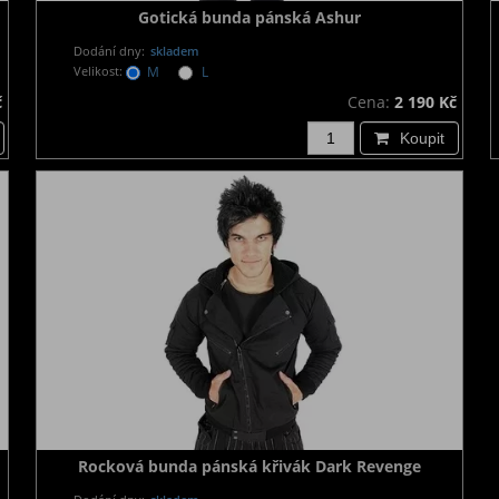
Gotická bunda pánská Ashur
Dodání dny:
skladem
Velikost:
M
L
č
Cena:
2 190 Kč
Koupit
Rocková bunda pánská křivák Dark Revenge