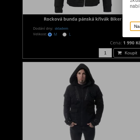
zku
nabí
Rocková bunda pánská křivák Biker
Na
Dodání dny:
skladem
Velikost:
M
L
Cena:
1 990 K
Koupit