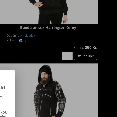
Bunda unisex Harrington černý
Dodání dny:
skladem
Velikost:
S
Cena:
890 Kč
Koupit
ají
ém
e
skou