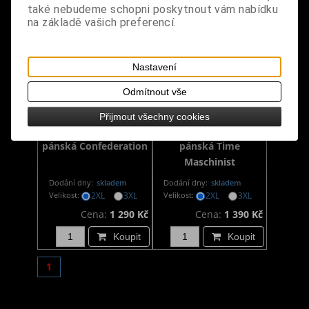
také nebudeme schopni poskytnout vám nabídku
na základě vašich preferencí.
Nastavení
Odmítnout vše
Přijmout všechny cookies
Steampunková vesta
Steampunková vesta
pánská Confederation
pánská Time
Maschinist
Dodání dny:
skladem
Dodání dny:
skladem
Velikost:
2XL
3XL
Velikost:
2XL
3XL
Cena:
1 290 Kč
Cena:
1 390 Kč
Koupit
Koupit
1