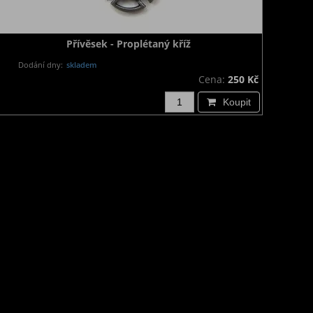
Přívěsek - Proplétaný kříž
Dodání dny:
skladem
Cena:
250 Kč
Koupit