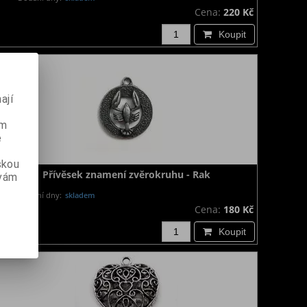
Cena:
220 Kč
Koupit
ají
ém
e
skou
Přívěsek znamení zvěrokruhu - Rak
 vám
Dodání dny:
skladem
Cena:
180 Kč
Koupit