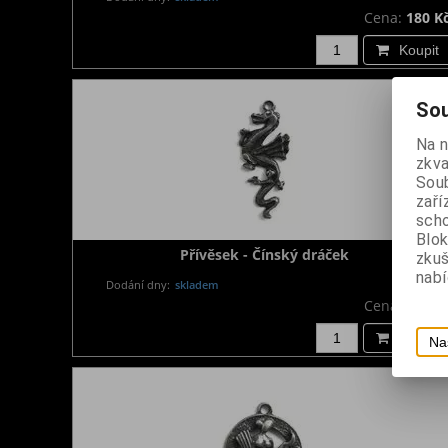
Cena:
180 K
Koupit
Sou
Na 
zkva
Soub
zaří
scho
Blok
Přívěsek - Čínský dráček
zku
nabí
Dodání dny:
skladem
Cena:
180 K
Koupit
Na