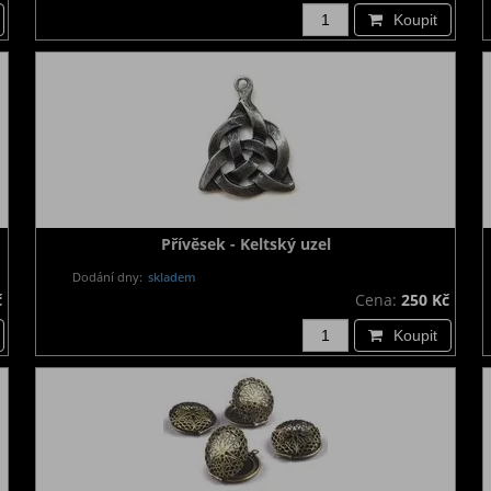
Koupit
Přívěsek - Keltský uzel
Dodání dny:
skladem
č
Cena:
250 Kč
Koupit