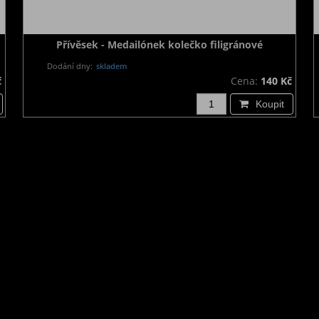
Přívěsek - Medailónek kolečko filigránové
Dodání dny:
skladem
č
Cena:
140 Kč
Koupit