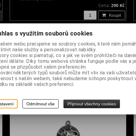
č
Cena:
290 Kč
Koupit
hlas s využitím souborů cookies
našem webu pracujeme se soubory cookies, které nám pomáh
litnit naše služby a personalizovat nabídky.
ory cookies si pamatují, co a jak ve svém prohlížeči na dan
zení děláte. Díky tomu webová stránka funguje podle vás a j
pná se přizpůsobit vašim preferencím.
ování některých typů souborů může mít vliv na vaši uživatel
Přívěsek - Pírko
šenost s naším webem, také nebudeme schopni poskytnout
dku na základě vašich preferencí.
Dodání dny:
skladem
č
Cena:
140 Kč
Koupit
stavení
Odmítnout vše
Přijmout všechny cookies