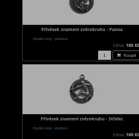
Přívěsek znamení zvěrokruhu - Panna
Dodání dny:
skladem
Cena:
180 K
Koupit
Přívěsek znamení zvěrokruhu - Střelec
Dodání dny:
skladem
Cena:
180 K