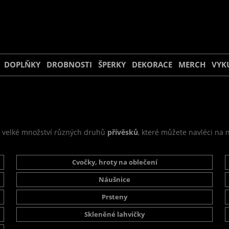
DOPLŇKY
DROBNOSTI
ŠPERKY
DEKORACE
MERCH
VYK
, velké množství různých druhů
přívěsků
, které můžete navléci na 
Cvočky, hroty na oblečení
Náušnice
Prsteny
Skleněné lahvičky