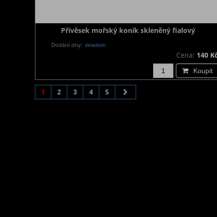
Přívěsek mořský koník skleněný fialový
Dodání dny:
skladem
Cena:
140 K
Koupit
1
2
3
4
5