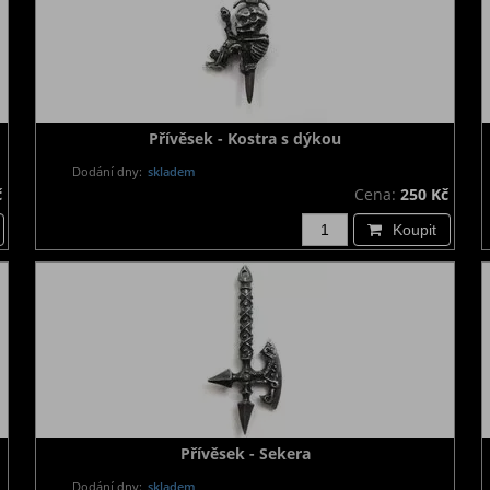
Přívěsek - Kostra s dýkou
Dodání dny:
skladem
č
Cena:
250 Kč
Koupit
Přívěsek - Sekera
Dodání dny:
skladem