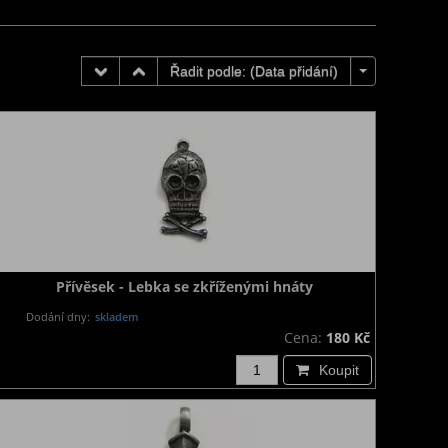
Řadit podle: (
Data přidání
)
Přívěsek - Lebka se zkříženými hnáty
Dodání dny:
skladem
Cena:
180 Kč
Koupit