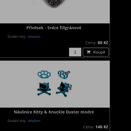
Přívěsek - Srdce filigránové
Dodání dny:
skladem
Cena:
80 Kč
Koupit
Náušnice Kitty & Knuckle Duster modré
Dodání dny:
skladem
Cena:
140 Kč