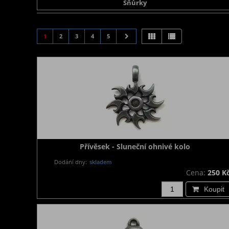
Šňůrky
1
2
3
4
5
Přívěsek - Sluneční ohnivé kolo
Dodání dny:
skladem
Cena:
250 K
Koupit