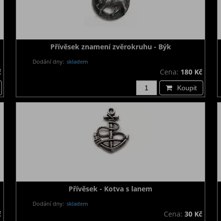
Přívěsek znamení zvěrokruhu - Býk
Dodání dny:
skladem
č
Cena:
180 Kč
Koupit
Přívěsek - Kotva s lanem
Dodání dny:
skladem
č
Cena:
30 Kč