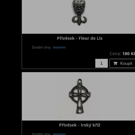
Přívěsek - Fleur de Lis
Dodání dny:
skladem
Cena:
180 K
Koupit
Přívěsek - Irský kříž
Dodání dny:
skladem