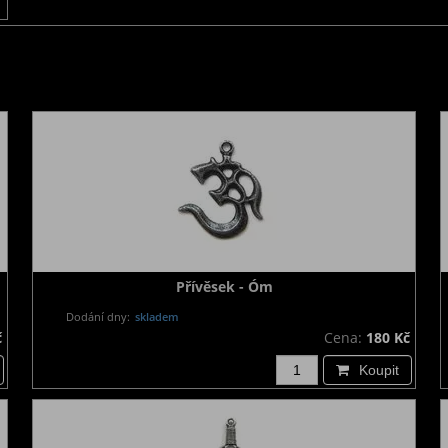
Přívěsek - Óm
Dodání dny:
skladem
č
Cena:
180 Kč
Koupit