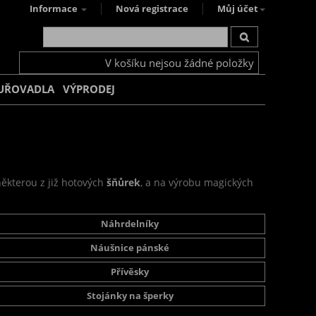
Informace
Nová registrace
Můj účet
V košíku nejsou žádné položky
UŘOVADLA
VÝPRODEJ
některou z již hotových
šňůrek
, a na výrobu magických
Náhrdelníky
Náušnice pánské
Přívěsky
Stojánky na šperky