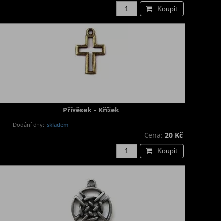
Koupit
Přívěsek - Křížek
Dodání dny:
skladem
Cena:
20 Kč
Koupit