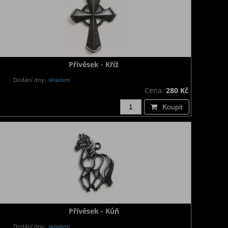
Přívěsek - Kříž
Dodání dny:
skladem
Cena:
280 Kč
Koupit
Přívěsek - Kůň
Dodání dny:
skladem