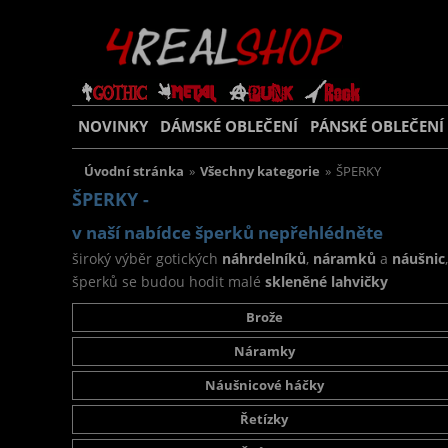
NOVINKY
DÁMSKÉ OBLEČENÍ
PÁNSKÉ OBLEČENÍ
Úvodní stránka
»
Všechny kategorie
»
ŠPERKY
ŠPERKY -
v naší nabídce šperků nepřehlédněte
široký výběr gotických
náhrdelníků
,
náramků
a
náušnic
šperků se budou hodit malé
skleněné lahvičky
Brože
Náramky
Náušnicové háčky
Řetízky