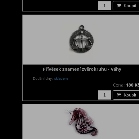
Koupit
Přívěsek znamení zvěrokruhu - Váhy
Dodání dny:
skladem
Cena:
180 K
Koupit