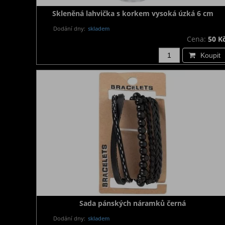
Skleněná lahvička s korkem vysoká úzká 6 cm
Dodání dny:
skladem
Cena:
50 K
Koupit
Sada pánských náramků černá
Dodání dny:
skladem