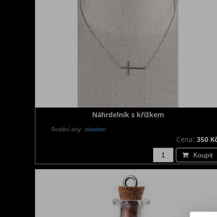
Náhrdelník s křížkem
Dodání dny:
skladem
Cena:
350 K
Koupit