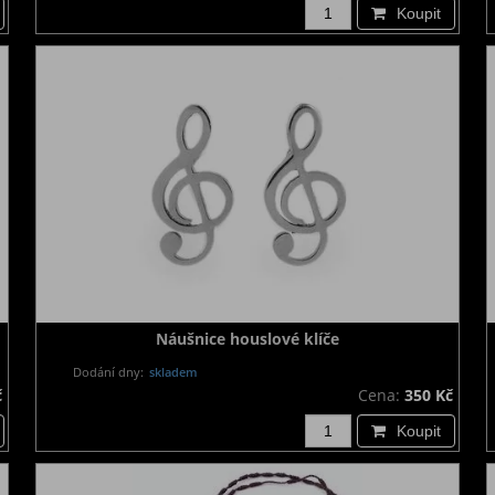
Koupit
Náušnice houslové klíče
Dodání dny:
skladem
č
Cena:
350 Kč
Koupit