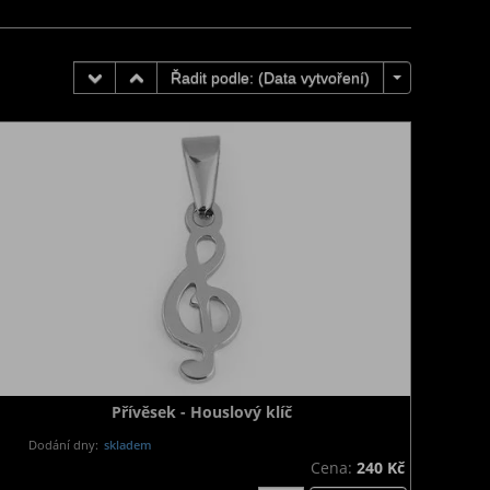
Řadit podle: (
Data vytvoření
)
Přívěsek - Houslový klíč
Dodání dny:
skladem
Cena:
240 Kč