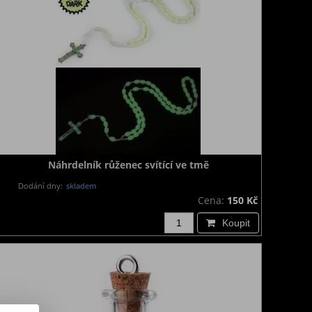
Náhrdelník růženec svítící ve tmě
Dodání dny:
skladem
Cena:
150 Kč
Koupit