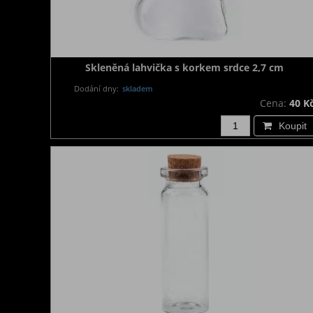
Skleněná lahvička s korkem srdce 2,7 cm
Dodání dny:
skladem
Cena:
40 K
Koupit