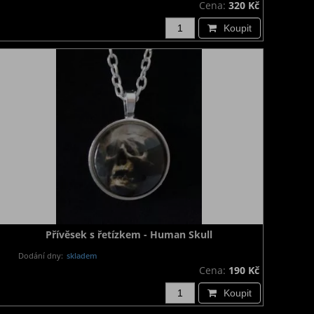
Cena:
320 Kč
Koupit
Přívěsek s řetízkem - Human Skull
Dodání dny:
skladem
Cena:
190 Kč
Koupit