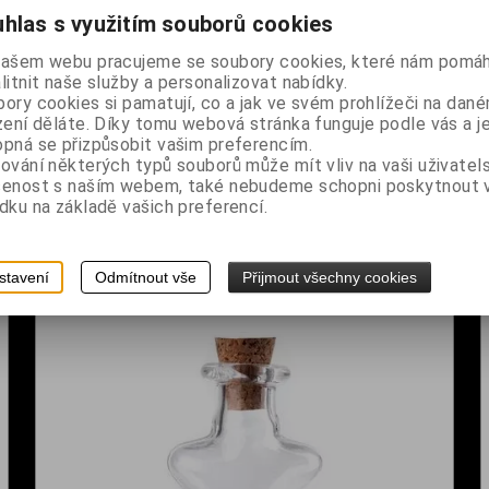
hlas s využitím souborů cookies
našem webu pracujeme se soubory cookies, které nám pomáh
litnit naše služby a personalizovat nabídky.
ory cookies si pamatují, co a jak ve svém prohlížeči na dan
zení děláte. Díky tomu webová stránka funguje podle vás a j
pná se přizpůsobit vašim preferencím.
ování některých typů souborů může mít vliv na vaši uživatel
Skleněná lahvička hvězda 2,5 cm
šenost s naším webem, také nebudeme schopni poskytnout
dku na základě vašich preferencí.
Dodání dny:
skladem
č
Cena:
40 Kč
Koupit
stavení
Odmítnout vše
Přijmout všechny cookies