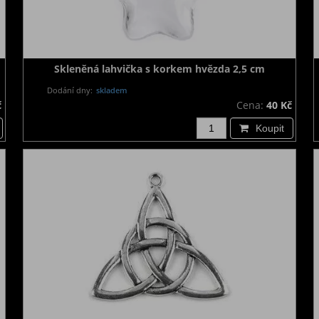
Skleněná lahvička s korkem hvězda 2,5 cm
Dodání dny:
skladem
č
Cena:
40 Kč
Koupit