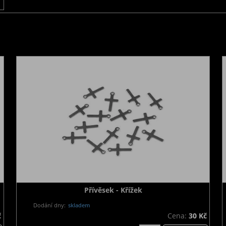
Přívěsek - Křížek
Dodání dny:
skladem
č
Cena:
30 Kč