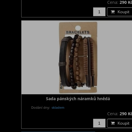
Cena:
290 K
Koupit
Sada pánských náramků hnědá
Dodání dny:
skladem
Cena:
290 K
Koupit