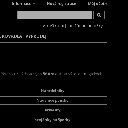
Informace
Nová registrace
Můj účet
V košíku nejsou žádné položky
UŘOVADLA
VÝPRODEJ
některou z již hotových
šňůrek
, a na výrobu magických
Náhrdelníky
Náušnice pánské
Přívěsky
Stojánky na šperky