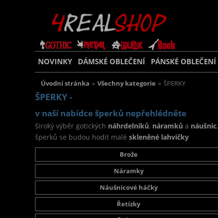
NOVINKY
DÁMSKÉ OBLEČENÍ
PÁNSKÉ OBLEČENÍ
Úvodní stránka
»
Všechny kategorie
»
ŠPERKY
ŠPERKY -
v naší nabídce šperků nepřehlédněte
široký výběr gotických
náhrdelníků
,
náramků
a
náušnic
šperků se budou hodit malé
skleněné lahvičky
Brože
Náramky
Náušnicové háčky
Řetízky