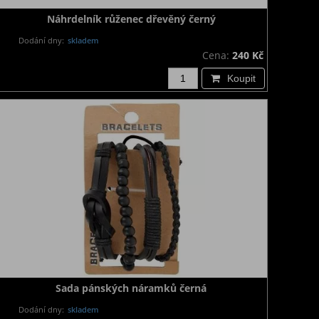
Náhrdelník růženec dřevěný černý
Dodání dny:
skladem
Cena:
240 Kč
Koupit
Sada pánských náramků černá
Dodání dny:
skladem