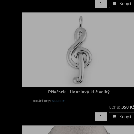
Koupit
Přívěsek - Houslový klíč velký
Dodání dny:
skladem
Cena:
350 K
Koupit