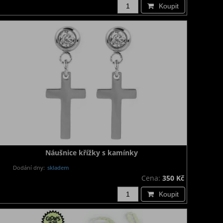
Koupit
Náušnice křížky s kamínky
Dodání dny:
skladem
Cena:
350 Kč
Koupit