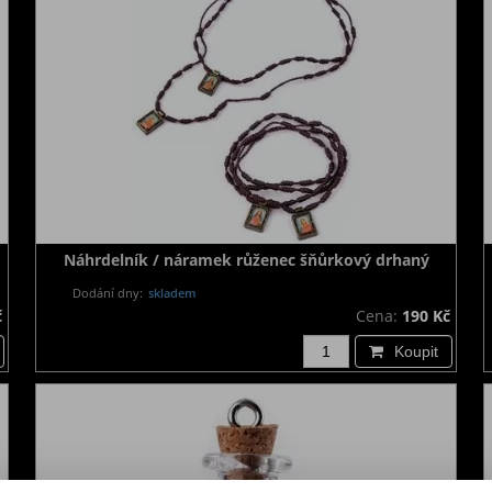
Náhrdelník / náramek růženec šňůrkový drhaný
Dodání dny:
skladem
č
Cena:
190 Kč
Koupit