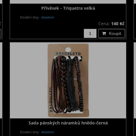
Přívěsek - Triquetra velká
Dodání dny:
skladem
č
Cena:
140 Kč
Koupit
Sada pánských náramků hnědo-černá
Dodání dny:
skladem