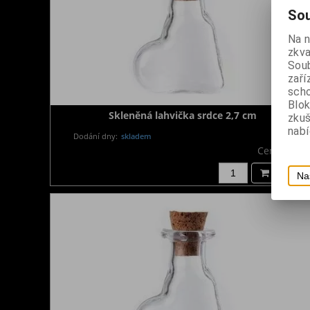
Sou
Na 
zkva
Soub
zaří
scho
Blok
Skleněná lahvička srdce 2,7 cm
zku
nabí
Dodání dny:
skladem
Cena:
40 K
Koupit
Na