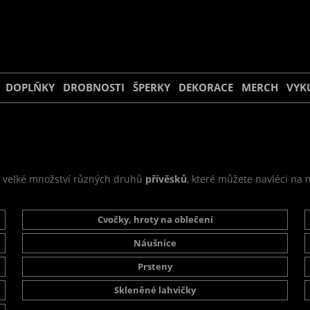
DOPLŇKY
DROBNOSTI
ŠPERKY
DEKORACE
MERCH
VYK
, velké množství různých druhů
přívěsků
, které můžete navléci na 
Cvočky, hroty na oblečení
Náušnice
Prsteny
Skleněné lahvičky