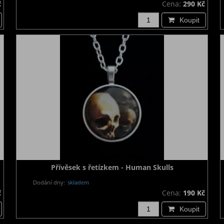
č
Cena:
290 Kč
Koupit
Přívěsek s řetízkem - Human Skulls
Dodání dny:
skladem
č
Cena:
190 Kč
Koupit