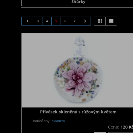
Šňůrky
3
4
5
6
7
Přívěsek skleněný s růžovým květem
Dodání dny:
skladem
Cena:
120 K