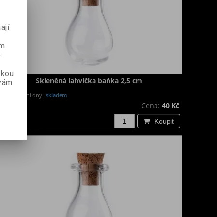
ají
ém
e
skou
Skleněná lahvička baňka 2,5 cm
 vám
Dodání dny:
skladem
Cena:
40 Kč
Koupit