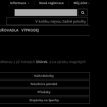
Informace
Nová registrace
Můj účet
V košíku nejsou žádné položky
UŘOVADLA
VÝPRODEJ
některou z již hotových
šňůrek
, a na výrobu magických
Náhrdelníky
Náušnice pánské
Přívěsky
Stojánky na šperky