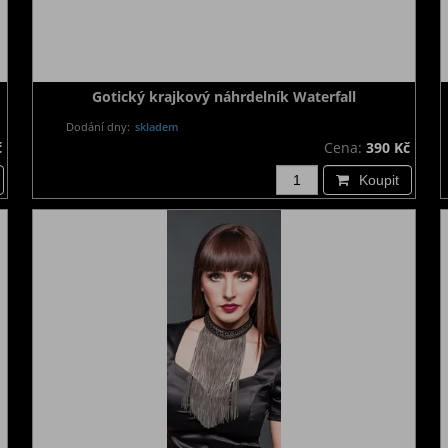
Gotický krajkový náhrdelník Waterfall
Dodání dny:
skladem
č
Cena:
390 Kč
Koupit