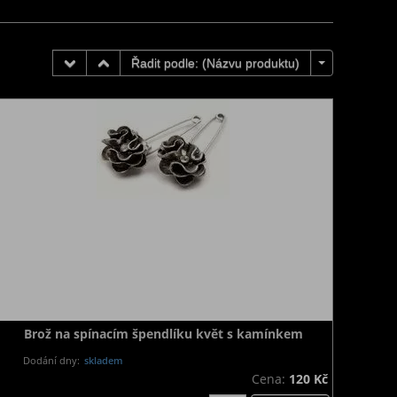
Řadit podle: (
Názvu produktu
)
Brož na spínacím špendlíku květ s kamínkem
Dodání dny:
skladem
Cena:
120 Kč