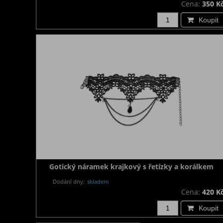
Cena:
350 K
Koupit
Gotický náramek krajkový s řetízky a korálkem
Dodání dny:
skladem
Cena:
420 K
Koupit