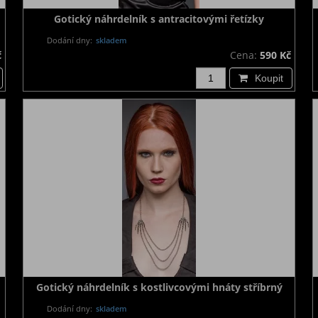
Gotický náhrdelník s antracitovými řetízky
Dodání dny:
skladem
č
Cena:
590 Kč
Koupit
Gotický náhrdelník s kostlivcovými hnáty stříbrný
Dodání dny:
skladem