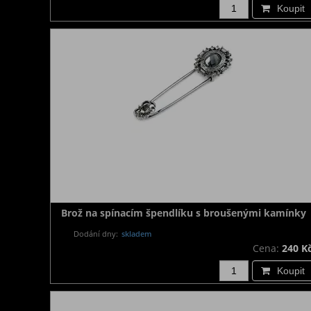
Koupit
Brož na spínacím špendlíku s broušenými kamínky
Dodání dny:
skladem
Cena:
240 K
Koupit