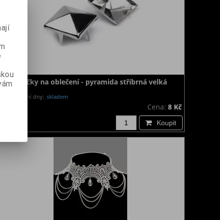
ají
ém
e
skou
Cvočky na oblečení - pyramida stříbrná velká
 vám
Dodání dny:
skladem
Cena:
8 Kč
Koupit