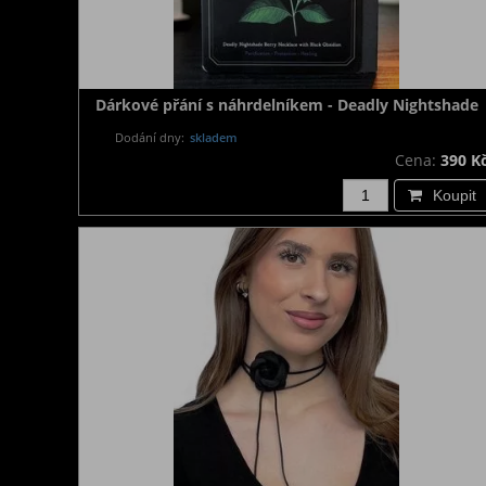
Dárkové přání s náhrdelníkem - Deadly Nightshade
Dodání dny:
skladem
Cena:
390 K
Koupit