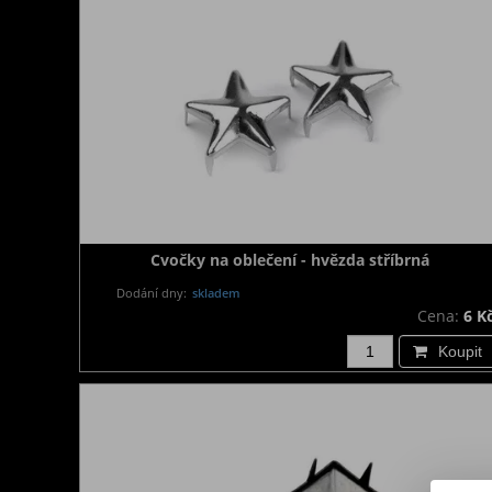
Cvočky na oblečení - hvězda stříbrná
Dodání dny:
skladem
Cena:
6 K
Koupit