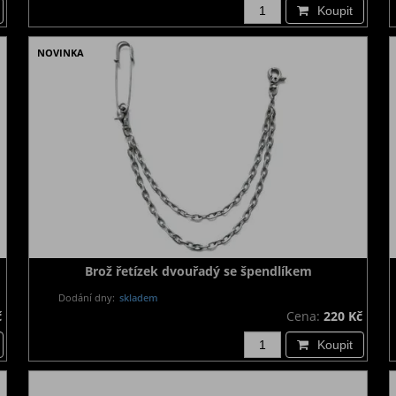
Koupit
NOVINKA
Brož řetízek dvouřadý se špendlíkem
Dodání dny:
skladem
č
Cena:
220 Kč
Koupit