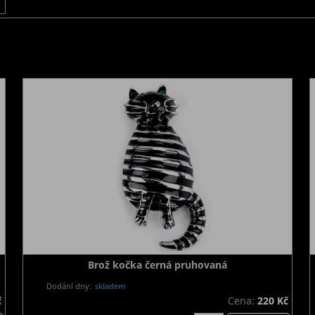
Brož kočka černá pruhovaná
Dodání dny:
skladem
č
Cena:
220 Kč