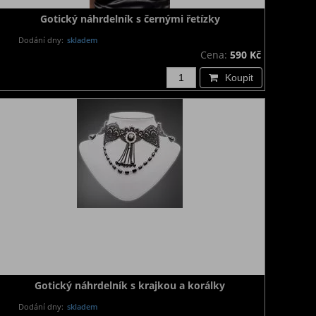
Gotický náhrdelník s černými řetízky
Dodání dny:
skladem
Cena:
590 Kč
Koupit
Gotický náhrdelník s krajkou a korálky
Dodání dny:
skladem