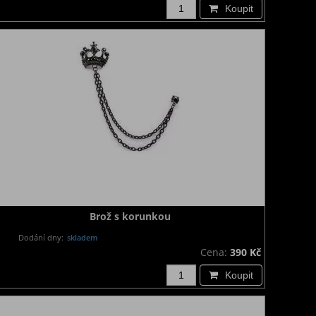
Koupit
Brož s korunkou
Dodání dny:
skladem
Cena:
390 Kč
Koupit