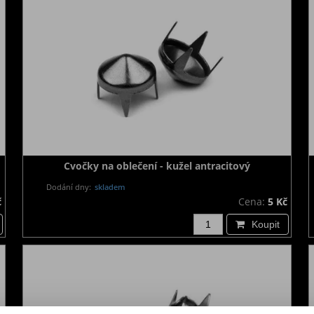
Cvočky na oblečení - kužel antracitový
Dodání dny:
skladem
č
Cena:
5 Kč
Koupit