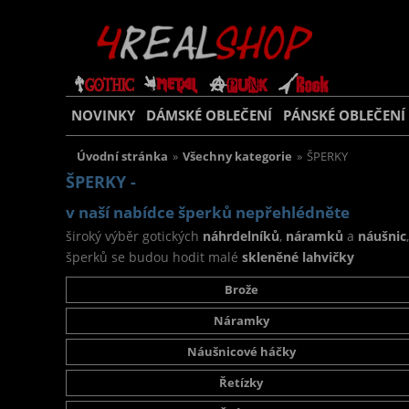
NOVINKY
DÁMSKÉ OBLEČENÍ
PÁNSKÉ OBLEČENÍ
Úvodní stránka
»
Všechny kategorie
»
ŠPERKY
ŠPERKY -
v naší nabídce šperků nepřehlédněte
široký výběr gotických
náhrdelníků
,
náramků
a
náušnic
šperků se budou hodit malé
skleněné lahvičky
Brože
Náramky
Náušnicové háčky
Řetízky