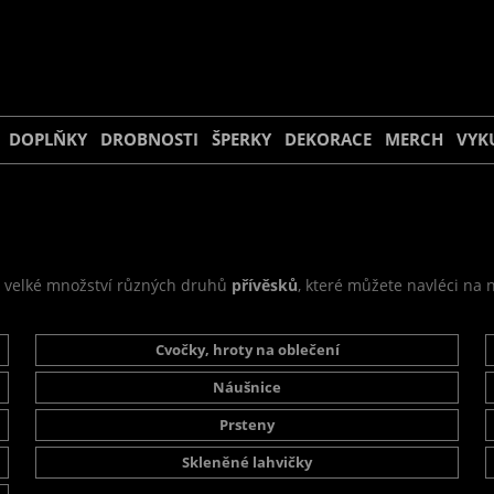
DOPLŇKY
DROBNOSTI
ŠPERKY
DEKORACE
MERCH
VYK
, velké množství různých druhů
přívěsků
, které můžete navléci na 
Cvočky, hroty na oblečení
Náušnice
Prsteny
Skleněné lahvičky