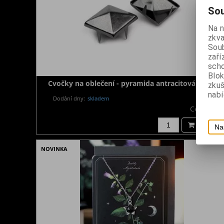
Sou
Na 
zkva
Soub
zaří
scho
Blok
Cvočky na oblečení - pyramida antracitová velká
zku
nabí
Dodání dny:
skladem
Cena:
8 K
Koupit
Na
NOVINKA