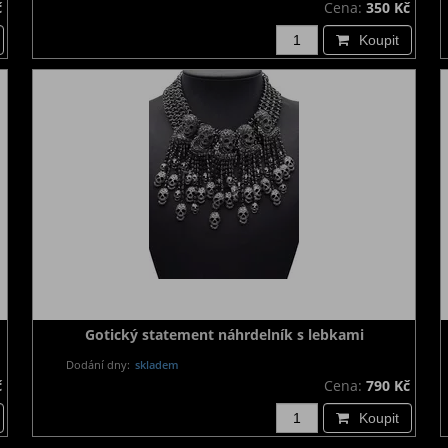
č
Cena:
350 Kč
Koupit
Gotický statement náhrdelník s lebkami
Dodání dny:
skladem
č
Cena:
790 Kč
Koupit