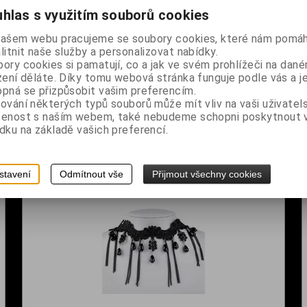
hlas s využitím souborů cookies
našem webu pracujeme se soubory cookies, které nám pomáh
litnit naše služby a personalizovat nabídky.
ory cookies si pamatují, co a jak ve svém prohlížeči na dan
zení děláte. Díky tomu webová stránka funguje podle vás a j
pná se přizpůsobit vašim preferencím.
ování některých typů souborů může mít vliv na vaši uživatel
Cvočky na oblečení - pyramida stříbrná malá
šenost s naším webem, také nebudeme schopni poskytnout
dku na základě vašich preferencí.
Dodání dny:
skladem
č
Cena:
5 Kč
Koupit
stavení
Odmítnout vše
Přijmout všechny cookies