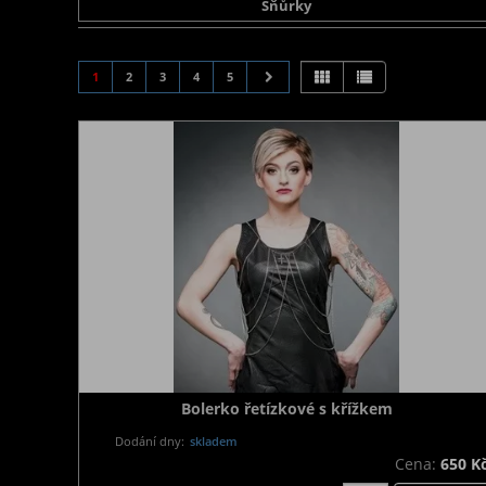
Šňůrky
1
2
3
4
5
Bolerko řetízkové s křížkem
Dodání dny:
skladem
Cena:
650 K