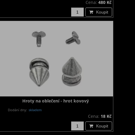
Cena:
480 Kč
Koupit
Hroty na oblečení - hrot kovový
Dodání dny:
skladem
Cena:
18 Kč
Koupit