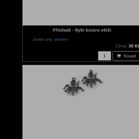
Přívěsek - Rybí kostra větší
Dodání dny:
skladem
Cena:
30 K
Koupit