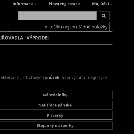
Informace
Nová registrace
Můj účet
V košíku nejsou žádné položky
UŘOVADLA
VÝPRODEJ
některou z již hotových
šňůrek
, a na výrobu magických
Náhrdelníky
Náušnice pánské
Přívěsky
Stojánky na šperky