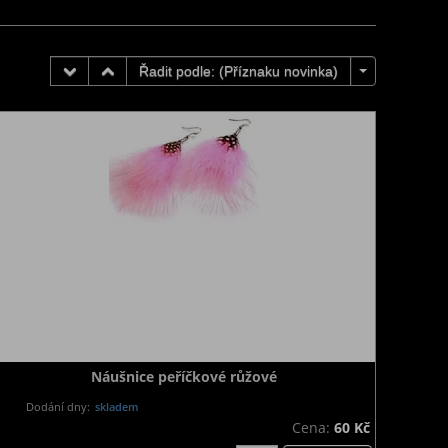
Řadit podle: (
Příznaku novinka
)
Náušnice peříčkové růžové
Dodání dny:
skladem
Cena:
60 Kč