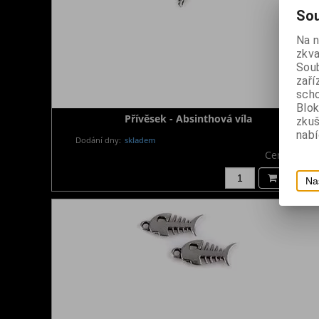
Sou
Na 
zkva
Soub
zaří
scho
Blok
Přívěsek - Absinthová víla
zku
nabí
Dodání dny:
skladem
Cena:
20 K
Koupit
Na