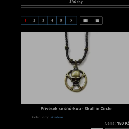
Šňůrky
1
2
3
4
5
Přívěsek se šňůrkou - Skull in Circle
Dodání dny:
skladem
Cena:
180 K