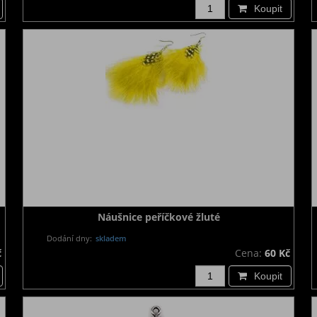
Koupit
Náušnice peříčkové žluté
Dodání dny:
skladem
č
Cena:
60 Kč
Koupit