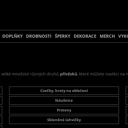
DOPLŇKY
DROBNOSTI
ŠPERKY
DEKORACE
MERCH
VYK
, velké množství různých druhů
přívěsků
, které můžete navléci na 
Cvočky, hroty na oblečení
Náušnice
Prsteny
Skleněné lahvičky