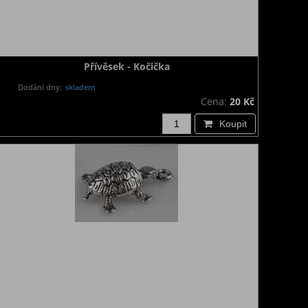
Přívěsek - Kočička
Dodání dny:
skladem
Cena:
20 Kč
Koupit