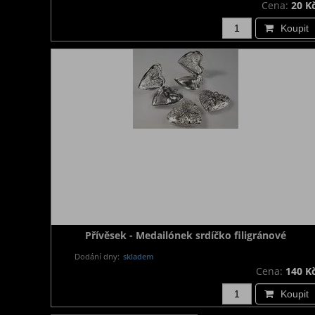
Cena:
20 K
Koupit
Přívěsek - Medailónek srdíčko filigránové
Dodání dny:
skladem
Cena:
140 K
Koupit