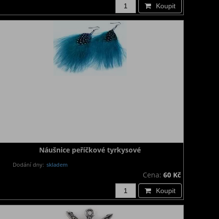
Koupit
Náušnice peříčkové tyrkysové
Dodání dny:
skladem
Cena:
60 Kč
Koupit