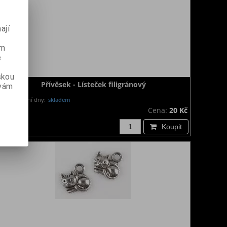
ají
ém
e
skou
Přívěsek - Lísteček filigránový
 vám
Dodání dny:
skladem
Cena:
20 Kč
Koupit