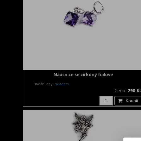
Náušnice se zirkony fialové
Dodání dny:
skladem
Cena:
290 K
Koupit