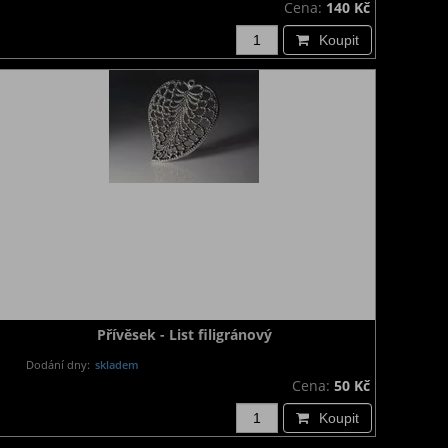
Cena:
140 Kč
Koupit
Přívěsek - List filigránový
Dodání dny:
skladem
Cena:
50 Kč
Koupit