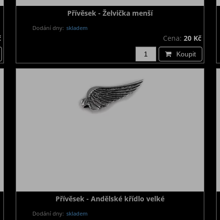
Přívěsek - Želvička menší
Dodání dny:
skladem
č
Cena:
20 Kč
Koupit
Přívěsek - Andělské křídlo velké
Dodání dny:
skladem