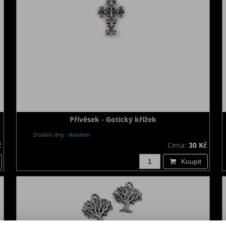
Přívěsek - Gotický křížek
Dodání dny:
skladem
č
Cena:
30 Kč
Koupit