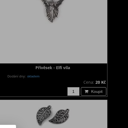
Přívěsek - Elfí víla
Dodání dny:
skladem
Cena:
20 Kč
Koupit