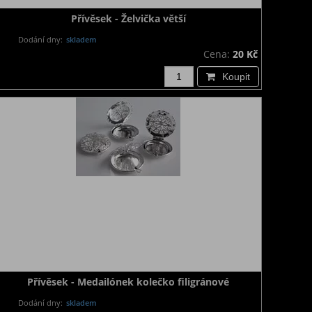
Přívěsek - Želvička větší
Dodání dny:
skladem
Cena:
20 Kč
Koupit
Přívěsek - Medailónek kolečko filigránové
Dodání dny:
skladem