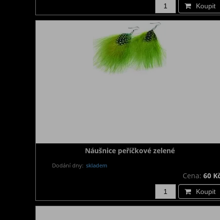
Koupit
Náušnice peříčkové zelené
Dodání dny:
skladem
Cena:
60 K
Koupit