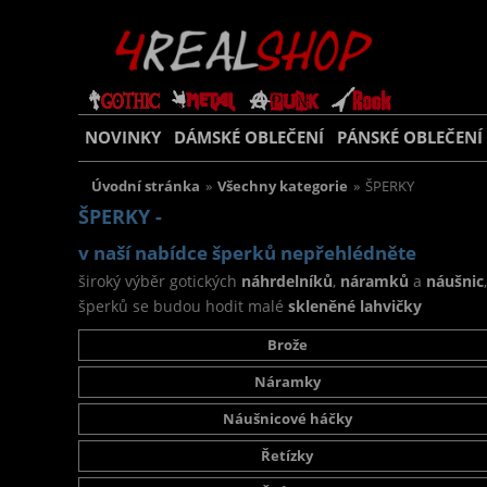
NOVINKY
DÁMSKÉ OBLEČENÍ
PÁNSKÉ OBLEČENÍ
Úvodní stránka
»
Všechny kategorie
»
ŠPERKY
ŠPERKY -
v naší nabídce šperků nepřehlédněte
široký výběr gotických
náhrdelníků
,
náramků
a
náušnic
šperků se budou hodit malé
skleněné lahvičky
Brože
Náramky
Náušnicové háčky
Řetízky