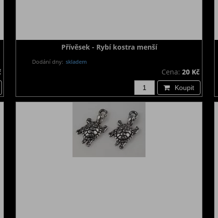
Přívěsek - Rybí kostra menší
Dodání dny:
skladem
č
Cena:
20 Kč
Koupit