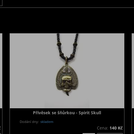
Přívěsek se šňůrkou - Spirit Skull
Dodání dny:
skladem
č
Cena:
140 Kč