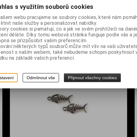
hlas s využitím souborů cookies
našem webu pracujeme se soubory cookies, které nám pomáh
litnit naše služby a personalizovat nabídky.
ory cookies si pamatují, co a jak ve svém prohlížeči na dan
zení děláte. Díky tomu webová stránka funguje podle vás a j
pná se přizpůsobit vašim preferencím.
ování některých typů souborů může mít vliv na vaši uživatel
Přívěsek - Strom
šenost s naším webem, také nebudeme schopni poskytnout
dku na základě vašich preferencí.
Dodání dny:
skladem
č
Cena:
20 Kč
Koupit
stavení
Odmítnout vše
Přijmout všechny cookies