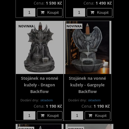
Cena:
1 590 Kč
Cena:
1 490 Kč
Koupit
Koupit
NOVINKA
NOVINKA
Stojánek na vonné
Stojánek na vonné
kužely - Dragon
kužely - Gargoyle
Backflow
Backflow
Dodání dny:
skladem
Dodání dny:
skladem
Cena:
1 190 Kč
Cena:
1 190 Kč
Koupit
Koupit