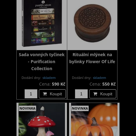
Sada vonných tyčinek
Rituální mlýnek na
- Purification
bylinky Flower Of Life
Collection
Dodání dny:
skladem
Dodání dny:
skladem
Cena:
590 Kč
Cena:
550 Kč
Koupit
Koupit
NOVINKA
NOVINKA