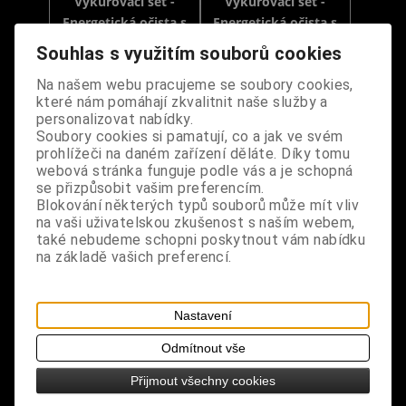
Vykuřovací set -
Vykuřovací set -
Energetická očista s
Energetická očista s
růženínem
citrínem
Souhlas s využitím souborů cookies
Dodání dny:
skladem
Dodání dny:
skladem
Na našem webu pracujeme se soubory cookies,
Cena:
650 Kč
Cena:
650 Kč
které nám pomáhají zkvalitnit naše služby a
personalizovat nabídky.
Koupit
Koupit
Soubory cookies si pamatují, co a jak ve svém
prohlížeči na daném zařízení děláte. Díky tomu
webová stránka funguje podle vás a je schopná
se přizpůsobit vašim preferencím.
Blokování některých typů souborů může mít vliv
na vaši uživatelskou zkušenost s naším webem,
také nebudeme schopni poskytnout vám nabídku
na základě vašich preferencí.
Nastavení
Vykuřovací set -
Vykuřovací set -
Energetická očista s
Energetická očista s
Odmítnout vše
fluoritem
amazonitem
Přijmout všechny cookies
Dodání dny:
skladem
Dodání dny:
skladem