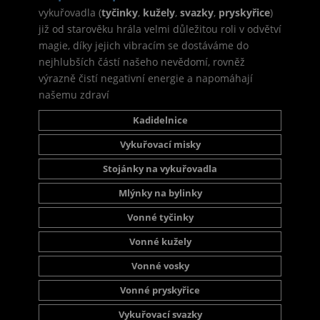
vykuřovadla (
tyčinky
,
kužely
,
svazky
,
pryskyřice
)
již od starověku hrála velmi důležitou roli v odvětví
magie, díky jejich vibracím se dostáváme do
nejhlubších částí našeho nevědomí, rovněž
výrazně čistí negativní energie a napomáhají
našemu zdraví
Kadidelnice
Vykuřovací misky
Stojánky na vykuřovadla
Mlýnky na bylinky
Vonné tyčinky
Vonné kužely
Vonné vosky
Vonné pryskyřice
Vykuřovací svazky