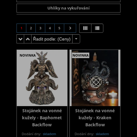
Uhlíky na vykuřování
1
2
3
4
5
Řadit podle: (
Ceny
)
NOVINKA
NOVINKA
Stojánek na vonné
Stojánek na vonné
kužely - Baphomet
kužely - Kraken
Backflow
Backflow
Dodání dny:
skladem
Dodání dny:
skladem