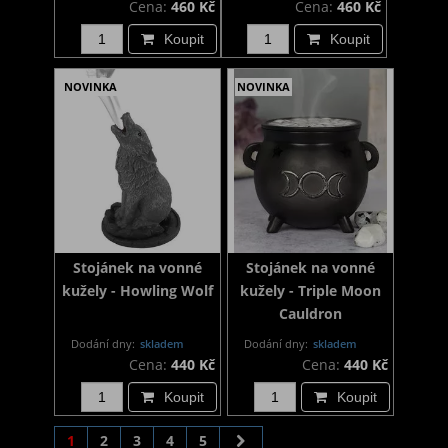
Cena:
460 Kč
Cena:
460 Kč
Koupit
Koupit
NOVINKA
NOVINKA
Stojánek na vonné
Stojánek na vonné
kužely - Howling Wolf
kužely - Triple Moon
Cauldron
Dodání dny:
skladem
Dodání dny:
skladem
Cena:
440 Kč
Cena:
440 Kč
Koupit
Koupit
1
2
3
4
5