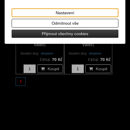
Nastavení
Odmítnout vše
Uhlíky na vykuřování -
Uhlíky na vykuřování -
Přijmout všechny cookies
Excelsior 10 ks (1
Swift-Lite 10 ks (1
válec)
válec)
Dodání dny:
skladem
Dodání dny:
skladem
Cena:
70 Kč
Cena:
70 Kč
Koupit
Koupit
1