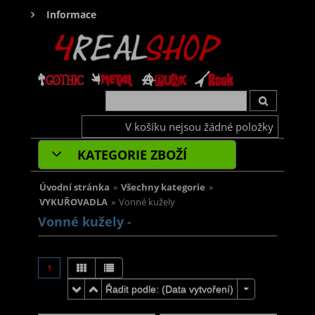
Informace
V košíku nejsou žádné položky
KATEGORIE ZBOŽÍ
Úvodní stránka
»
Všechny kategorie
»
VYKUŘOVADLA
»
Vonné kužely
Vonné kužely -
1
Řadit podle: (
Data vytvoření
)