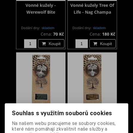
Vonné kužely -
Vonné kužely Tree Of
Werewolf Bite
Life - Nag Champa
Dodání dny:
skladem
Dodání dny:
skladem
Cena:
70 Kč
Cena:
180 Kč
Koupit
Koupit
Vonné kužely Tree Of
Vonné kužely Tree Of
Souhlas s využitím souborů cookies
Life - Jasmine
Life - Sandalwood
Na našem webu pracujeme se soubory cookies,
které nám pomáhají zkvalitnit naše služby a