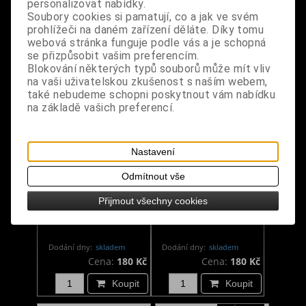
personalizovat nabídky.
Dodání dny:
skladem
Dodání dny:
skladem
Soubory cookies si pamatují, co a jak ve svém
Cena:
180 Kč
Cena:
180 Kč
prohlížeči na daném zařízení děláte. Díky tomu
Koupit
Koupit
webová stránka funguje podle vás a je schopná
se přizpůsobit vašim preferencím.
Blokování některých typů souborů může mít vliv
na vaši uživatelskou zkušenost s naším webem,
také nebudeme schopni poskytnout vám nabídku
na základě vašich preferencí.
Nastavení
Odmítnout vše
Vonné kužely Tree Of
Vonné kužely Tree Of
Přijmout všechny cookies
Life - Asian Spice
Life - Patchouli
Dodání dny:
skladem
Dodání dny:
skladem
Cena:
180 Kč
Cena:
180 Kč
Koupit
Koupit