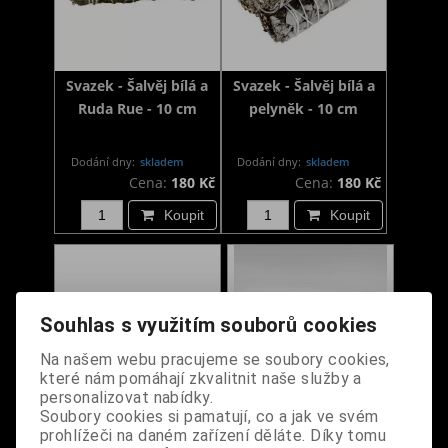
Svazek - Šalvěj bílá a
Svazek - Šalvěj bílá a
Ruda Rue - 10 cm
pelyněk - 10 cm
Dodání dny:
skladem
Dodání dny:
skladem
Cena:
180 Kč
Cena:
180 Kč
Koupit
Koupit
Souhlas s využitím souborů cookies
Na našem webu pracujeme se soubory cookies,
které nám pomáhají zkvalitnit naše služby a
personalizovat nabídky.
Soubory cookies si pamatují, co a jak ve svém
prohlížeči na daném zařízení děláte. Díky tomu
Svazek - Šalvěj bílá a
Svazek - Šalvěj bílá a