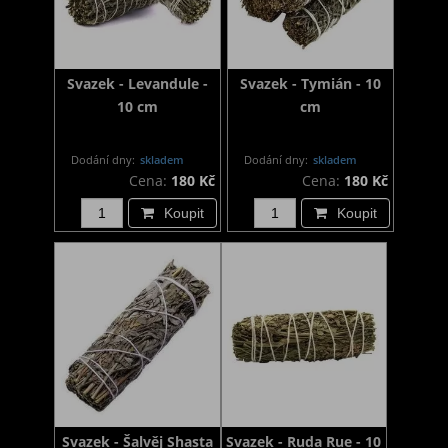
Svazek - Levandule -
Svazek - Tymián - 10
10 cm
cm
Dodání dny:
skladem
Dodání dny:
skladem
Cena:
180 Kč
Cena:
180 Kč
Koupit
Koupit
Svazek - Šalvěj Shasta
Svazek - Ruda Rue - 10