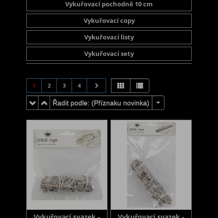
Vykuřovací pochodně 10 cm
Vykuřovací copy
Vykuřovací listy
Vykuřovací sety
1
2
3
4
Řadit podle: (
Příznaku novinka
)
Vykuřovací svazek -
Vykuřovací svazek -