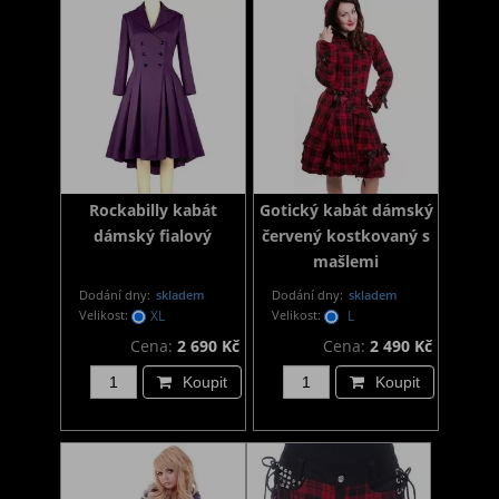
Rockabilly kabát
Gotický kabát dámský
dámský fialový
červený kostkovaný s
mašlemi
Dodání dny:
skladem
Dodání dny:
skladem
Velikost:
XL
Velikost:
L
Cena:
2 690 Kč
Cena:
2 490 Kč
Koupit
Koupit