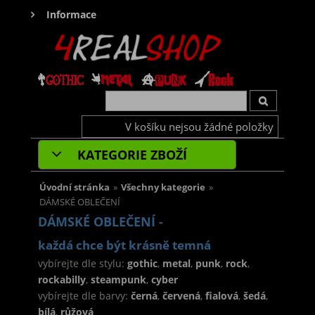
Informace
V košíku nejsou žádné položky
KATEGORIE ZBOŽÍ
Úvodní stránka
»
Všechny kategorie
»
DÁMSKÉ OBLEČENÍ
DÁMSKÉ OBLEČENÍ -
každá chce být krásně temná
vybírejte dle stylu:
gothic
,
metal
,
punk
,
rock
,
rockabilly
,
steampunk
,
cyber
vybírejte dle barvy:
černá
,
červená
,
fialová
,
šedá
,
bílá
,
růžová