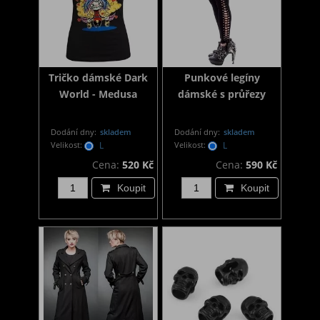
Tričko dámské Dark
Punkové legíny
World - Medusa
dámské s průřezy
Dodání dny:
skladem
Dodání dny:
skladem
Velikost:
L
Velikost:
L
Cena:
520 Kč
Cena:
590 Kč
Koupit
Koupit