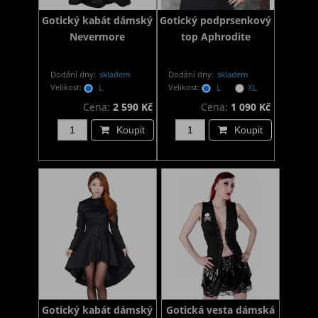
Gotický kabát dámský
Gotický podprsenkový
Nevermore
top Aphrodite
Dodání dny:
skladem
Dodání dny:
skladem
Velikost:
L
Velikost:
L
XL
Cena:
2 590 Kč
Cena:
1 090 Kč
Koupit
Koupit
Gotický kabát dámský
Gotická vesta dámská