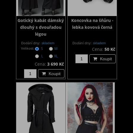
Gotický kabát dámský
Koncovka na šňůru -
dlouhý s dvouřadou
lebka kovová černá
légou
Dodání dny:
skladem
Dodání dny:
skladem
Velikost:
S
M
Cena:
50 Kč
L
XL
Koupit
Cena:
3 690 Kč
Koupit