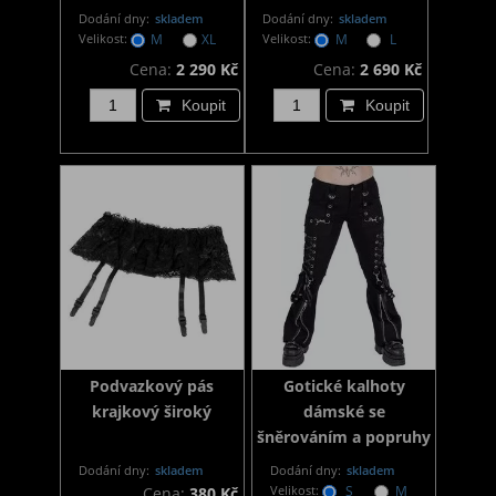
Dodání dny:
skladem
Dodání dny:
skladem
Velikost:
M
XL
Velikost:
M
L
Cena:
2 290 Kč
Cena:
2 690 Kč
Koupit
Koupit
Podvazkový pás
Gotické kalhoty
krajkový široký
dámské se
šněrováním a popruhy
Dodání dny:
skladem
Dodání dny:
skladem
Velikost:
S
M
Cena:
380 Kč