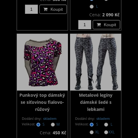
L
Koupit
Cena:
2 090 Kč
Koupit
Punkový top dámský
Metalové legíny
se síťovinou fialovo-
dámské šedé s
růžový
lebkami
Dodání dny:
skladem
Dodání dny:
skladem
Velikost:
S
M
Velikost:
S
L
XL
XXL
Cena:
450 Kč