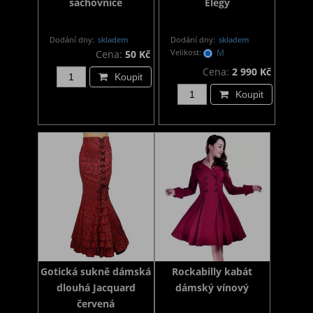
šachovnice
Elegy
Dodání dny:
skladem
Dodání dny:
skladem
Velikost:
M
Cena:
50 Kč
Cena:
2 990 Kč
Koupit
Koupit
Gotická sukně dámská
Rockabilly kabát
dlouhá Jacquard
dámský vínový
červená