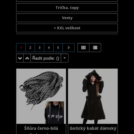
Trička, topy
Vesty
+ XXL velikost
1
2
3
4
5
Řadit podle: (
)
Šňůra černo-bílá
Gotický kabát dámský