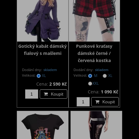
Gotický kabát dámský
Punkové kraťasy
fialový s mašlemi
dámské černé /
červená kostka
Dodání dny:
skladem
Dodání dny:
skladem
Velikost:
XL
Velikost:
M
XL
XXL
Cena:
2 590 Kč
Cena:
1 090 Kč
Koupit
Koupit