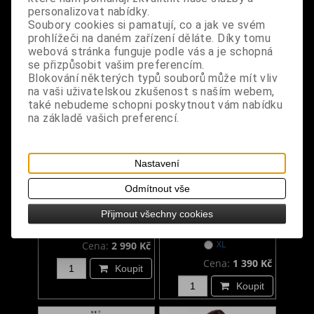
Koupit
personalizovat nabídky.
Soubory cookies si pamatují, co a jak ve svém
prohlížeči na daném zařízení děláte. Díky tomu
webová stránka funguje podle vás a je schopná
se přizpůsobit vašim preferencím.
Blokování některých typů souborů může mít vliv
na vaši uživatelskou zkušenost s naším webem,
také nebudeme schopni poskytnout vám nabídku
na základě vašich preferencí.
Gotický kabát dámský
Punkové šaty dámské
Nastavení
dlouhý Medeina
červené s lebkami
Odmítnout vše
Přijmout všechny cookies
Dodání dny:
skladem
Dodání dny:
skladem
Velikost:
M
L
Velikost:
M
L
XL
Cena:
2 990 Kč
Cena:
1 390 Kč
Koupit
Koupit