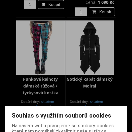
Cena:
1 090 Kč
Koupit
Koupit
Punkové kalhoty
Gotický kabát dámský
dámské růžová /
Moirai
tyrkysová kostka
Dodání dny:
skladem
Dodání dny:
skladem
Velikost:
XS
S
Velikost:
XL
XXL
Souhlas s využitím souborů cookies
M
XL
Cena:
2 490 Kč
Cena:
1 790 Kč
Koupit
Na našem webu pracujeme se soubory cookies,
které nám pomáhají zkvalitnit naše služby a