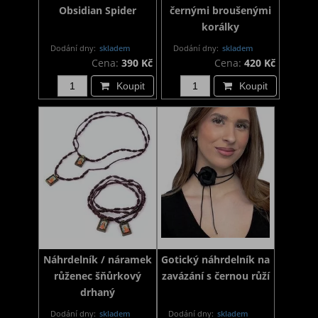
Obsidian Spider
černými broušenými
korálky
Dodání dny:
skladem
Dodání dny:
skladem
Cena:
390 Kč
Cena:
420 Kč
Koupit
Koupit
Náhrdelník / náramek
Gotický náhrdelník na
růženec šňůrkový
zavázání s černou růží
drhaný
Dodání dny:
skladem
Dodání dny:
skladem