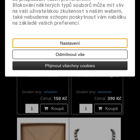
Blokování některých typů souborů může mít vliv
na vaši uživatelskou zkušenost s naším webem,
také nebudeme schopni poskytnout vám nabídku
na základě vašich preferencí.
Nastavení
Odmítnout vše
Přijmout všechny cookies
Náhrdelník růženec
Náhrdelník v krabičce
svítící ve tmě
- Friends Are Angels
Dodání dny:
skladem
Dodání dny:
skladem
Cena:
150 Kč
Cena:
390 Kč
Koupit
Koupit