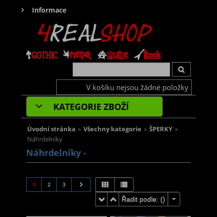
Informace
V košíku nejsou žádné položky
KATEGORIE ZBOŽÍ
Úvodní stránka
»
Všechny kategorie
»
ŠPERKY
»
Náhrdelníky
Náhrdelníky -
1
2
3
Řadit podle: (
)