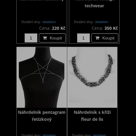
techwear
Dodání dny:
skladem
Dodání dny:
skladem
Cena:
220 Kč
Cena:
350 Kč
Koupit
Koupit
Náhrdelník pentagram
Náhrdelník s kříži
řetízkový
fleur de lis
Dodání dny:
skladem
Dodání dny:
skladem