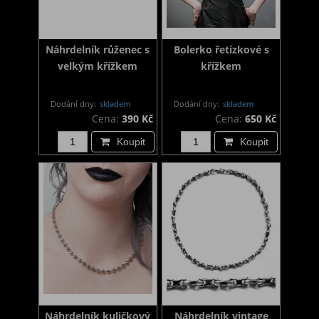
Náhrdelník růženec s
Bolerko řetízkové s
velkým křížkem
křížkem
Dodání dny:
skladem
Dodání dny:
skladem
Cena:
390 Kč
Cena:
650 Kč
Koupit
Koupit
Náhrdelník kuličkový
Náhrdelník vintage