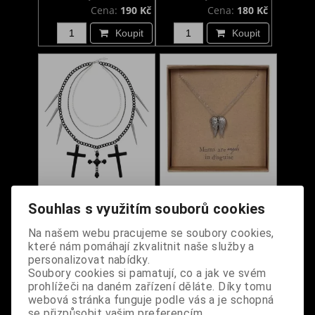
Cena:
190 Kč
Cena:
180 Kč
Koupit
Koupit
Náhrdelník s kříži a
Náhrdelník v krabičce
Souhlas s využitím souborů cookies
hroty
- Mums Are Angels
Na našem webu pracujeme se soubory cookies,
které nám pomáhají zkvalitnit naše služby a
personalizovat nabídky.
Dodání dny:
skladem
Dodání dny:
skladem
Soubory cookies si pamatují, co a jak ve svém
Cena:
420 Kč
Cena:
390 Kč
prohlížeči na daném zařízení děláte. Díky tomu
Koupit
Koupit
webová stránka funguje podle vás a je schopná
se přizpůsobit vašim preferencím.