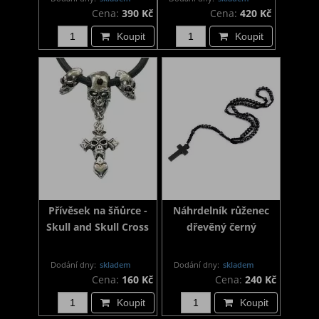
Cena:
390 Kč
Cena:
420 Kč
Koupit
Koupit
Přívěsek na šňůrce -
Náhrdelník růženec
Skull and Skull Cross
dřevěný černý
Dodání dny:
skladem
Dodání dny:
skladem
Cena:
160 Kč
Cena:
240 Kč
Koupit
Koupit