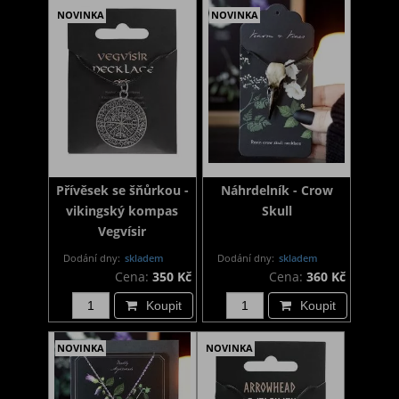
NOVINKA
NOVINKA
Přívěsek se šňůrkou -
Náhrdelník - Crow
vikingský kompas
Skull
Vegvísir
Dodání dny:
skladem
Dodání dny:
skladem
Cena:
350 Kč
Cena:
360 Kč
Koupit
Koupit
NOVINKA
NOVINKA