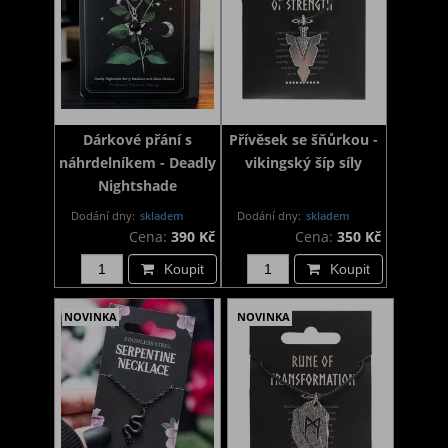
Dárkové přání s
Přívěsek se šňůrkou -
náhrdelníkem - Deadly
vikingský šíp síly
Nightshade
Dodání dny:
skladem
Dodání dny:
skladem
Cena:
390 Kč
Cena:
350 Kč
Koupit
Koupit
NOVINKA
NOVINKA