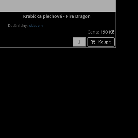
Krabička plechová - Fire Dragon
Dodání dny:
skladem
Cena:
190 Kč
Koupit