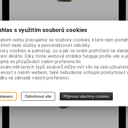
hlas s využitím souborů cookies
Krabička plechová rakev černá - Pentagram
našem webu pracujeme se soubory cookies, které nám pomáh
Dodání dny:
skladem
litnit naše služby a personalizovat nabídky.
č
Cena:
190 Kč
ory cookies si pamatují, co a jak ve svém prohlížeči na dan
zení děláte. Díky tomu webová stránka funguje podle vás a j
Koupit
pná se přizpůsobit vašim preferencím.
ování některých typů souborů může mít vliv na vaši uživatel
šenost s naším webem, také nebudeme schopni poskytnout
dku na základě vašich preferencí.
stavení
Odmítnout vše
Přijmout všechny cookies