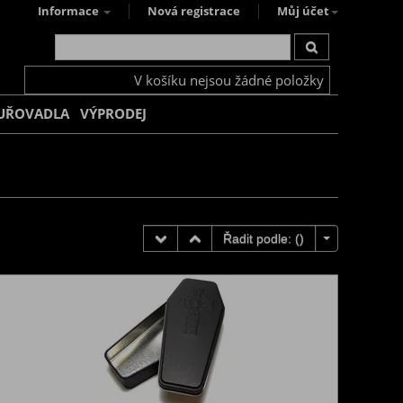
Informace
Nová registrace
Můj účet
V košíku nejsou žádné položky
UŘOVADLA
VÝPRODEJ
Řadit podle: (
)