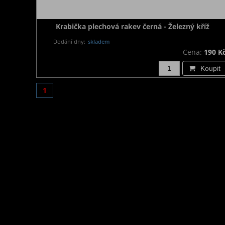
Krabička plechová rakev černá - Železný kříž
Dodání dny:
skladem
Cena:
190 K
Koupit
1