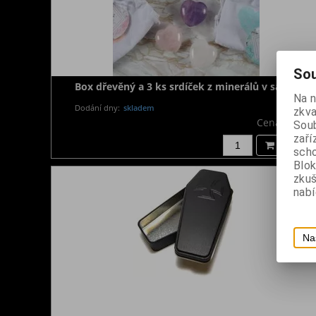
Sou
Box dřevěný a 3 ks srdíček z minerálů v sáčku
Na 
Dodání dny:
skladem
zkva
Cena:
720 K
Soub
zaří
Koupit
scho
Blok
zku
nabí
Na