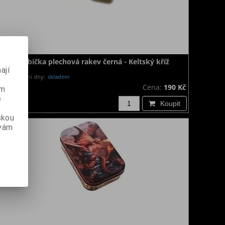
Krabička plechová rakev černá - Keltský kříž
ají
Dodání dny:
skladem
Cena:
190 Kč
ém
e
Koupit
skou
 vám