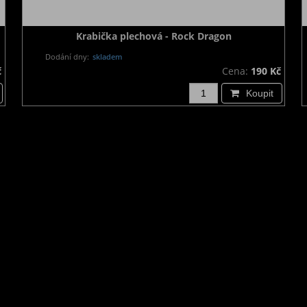
Krabička plechová - Rock Dragon
Dodání dny:
skladem
č
Cena:
190 Kč
Koupit