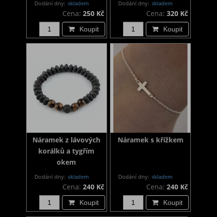
Dodání dny:
skladem
Dodání dny:
skladem
Cena:
250 Kč
Cena:
320 Kč
Koupit
Koupit
Náramek z lávových
Náramek s křížkem
korálků a tygřím
okem
Dodání dny:
skladem
Dodání dny:
skladem
Cena:
240 Kč
Cena:
240 Kč
Koupit
Koupit