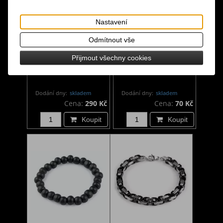
Nastavení
Odmítnout vše
Náramek - dýky
Náramek z dřevěných
Přijmout všechny cookies
korálků
Dodání dny:
skladem
Dodání dny:
skladem
Cena:
290 Kč
Cena:
70 Kč
Koupit
Koupit