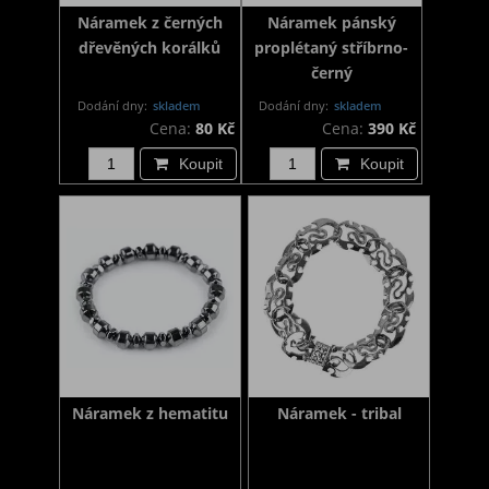
Náramek z černých
Náramek pánský
dřevěných korálků
proplétaný stříbrno-
černý
Dodání dny:
skladem
Dodání dny:
skladem
Cena:
80 Kč
Cena:
390 Kč
Koupit
Koupit
Náramek z hematitu
Náramek - tribal