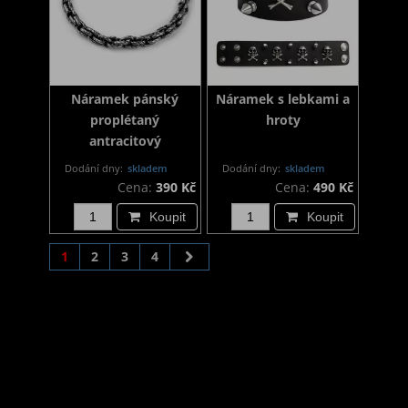
Náramek pánský
Náramek s lebkami a
proplétaný
hroty
antracitový
Dodání dny:
skladem
Dodání dny:
skladem
Cena:
390 Kč
Cena:
490 Kč
Koupit
Koupit
1
2
3
4