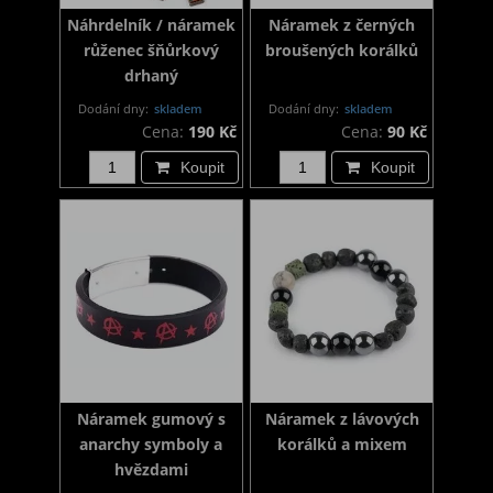
Náhrdelník / náramek
Náramek z černých
růženec šňůrkový
broušených korálků
drhaný
Dodání dny:
skladem
Dodání dny:
skladem
Cena:
190 Kč
Cena:
90 Kč
Koupit
Koupit
Náramek gumový s
Náramek z lávových
anarchy symboly a
korálků a mixem
hvězdami