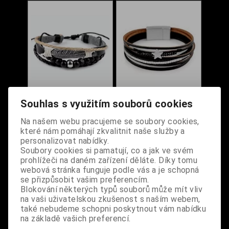
Souhlas s využitím souborů cookies
Náramek pánský s
Náramek víceřadý s
pírkem
hvězdou
Na našem webu pracujeme se soubory cookies,
které nám pomáhají zkvalitnit naše služby a
personalizovat nabídky.
Dodání dny:
skladem
Dodání dny:
skladem
Soubory cookies si pamatují, co a jak ve svém
Cena:
180 Kč
Cena:
350 Kč
prohlížeči na daném zařízení děláte. Díky tomu
Koupit
Koupit
webová stránka funguje podle vás a je schopná
se přizpůsobit vašim preferencím.
Blokování některých typů souborů může mít vliv
na vaši uživatelskou zkušenost s naším webem,
také nebudeme schopni poskytnout vám nabídku
na základě vašich preferencí.