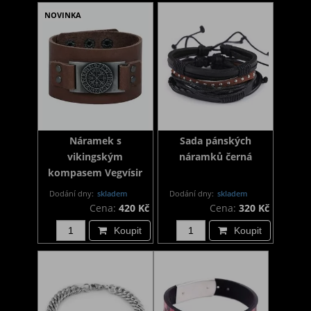
NOVINKA
Náramek s
Sada pánských
vikingským
náramků černá
kompasem Vegvísir
Dodání dny:
skladem
Dodání dny:
skladem
Cena:
420 Kč
Cena:
320 Kč
Koupit
Koupit