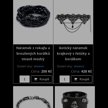
Náramek z rokajlu a
Gotický náramek
broušených korálků
krajkový s řetízky a
tmavě modrý
korálkem
Dodání dny:
skladem
Dodání dny:
skladem
Cena:
250 Kč
Cena:
420 Kč
Koupit
Koupit