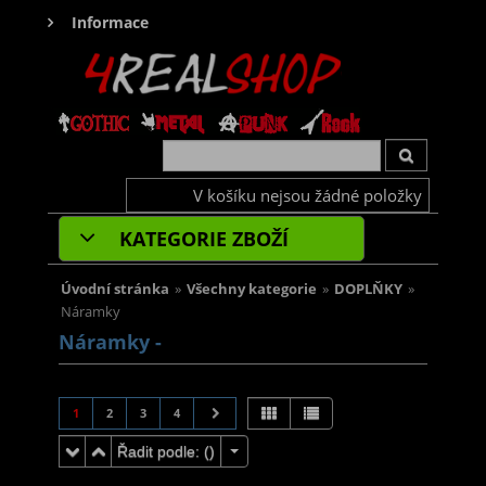
Informace
V košíku nejsou žádné položky
KATEGORIE ZBOŽÍ
Úvodní stránka
»
Všechny kategorie
»
DOPLŇKY
»
Náramky
Náramky -
1
2
3
4
Řadit podle: (
)