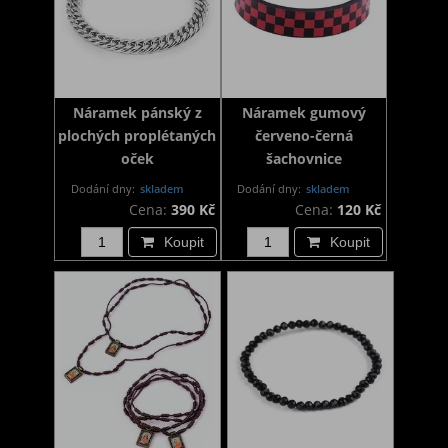
Náramek pánský z
Náramek gumový
plochých proplétaných
červeno-černá
oček
šachovnice
Dodání dny:
skladem
Dodání dny:
skladem
Cena:
390 Kč
Cena:
120 Kč
Koupit
Koupit