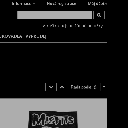
Informace
Nová registrace
Můj účet
V košíku nejsou žádné položky
UŘOVADLA
VÝPRODEJ
Řadit podle: (
)