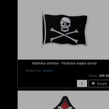
Nášivka střední - Pirátská vlajka černá
Dodání dny:
skladem
Cena:
290 K
Koupit