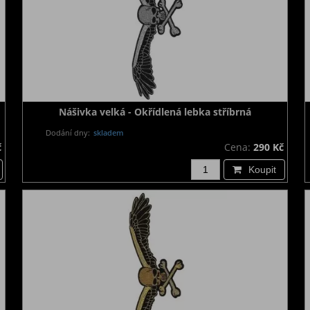
Nášivka velká - Okřídlená lebka stříbrná
Dodání dny:
skladem
č
Cena:
290 Kč
Koupit