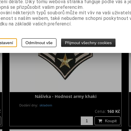
č
Cena:
180 Kč
zení děláte. Díky tomu webová stránka funguje podle vás a j
pná se přizpůsobit vašim preferencím.
Koupit
ování některých typů souborů může mít vliv na vaši uživatel
šenost s naším webem, také nebudeme schopni poskytnout
dku na základě vašich preferencí.
stavení
Odmítnout vše
Přijmout všechny cookies
Nášivka - Hodnost army khaki
Dodání dny:
skladem
č
Cena:
160 Kč
Koupit