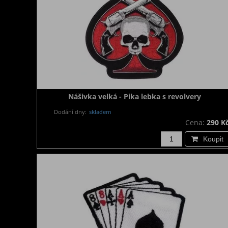
Nášivka velká - Pika lebka s revolvery
Dodání dny:
skladem
Cena:
290 K
Koupit