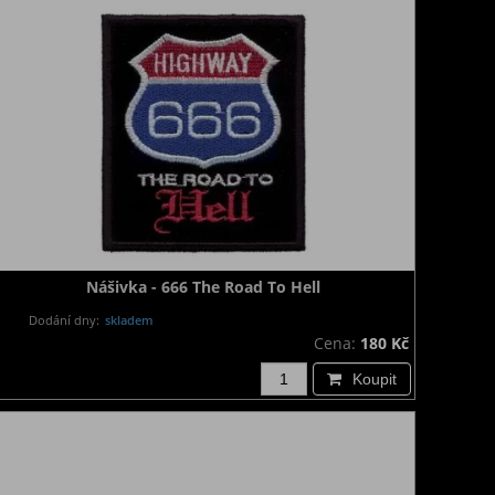
Nášivka - 666 The Road To Hell
Dodání dny:
skladem
Cena:
180 Kč
Koupit