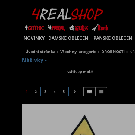
NOVINKY
DÁMSKÉ OBLEČENÍ
PÁNSKÉ OBLEČENÍ
Úvodní stránka
»
Všechny kategorie
»
DROBNOSTI
»
Ná
Nášivky -
Nášivky malé
1
2
3
4
5