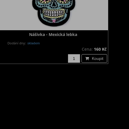
Nášivka - Mexická lebka
Dodání dny:
skladem
Cena:
160 Kč
Koupit