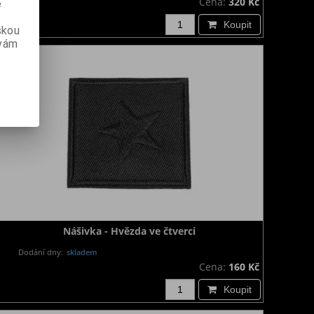
Cena:
320 Kč
e
Koupit
skou
 vám
Nášivka - Hvězda ve čtverci
Dodání dny:
skladem
Cena:
160 Kč
Koupit