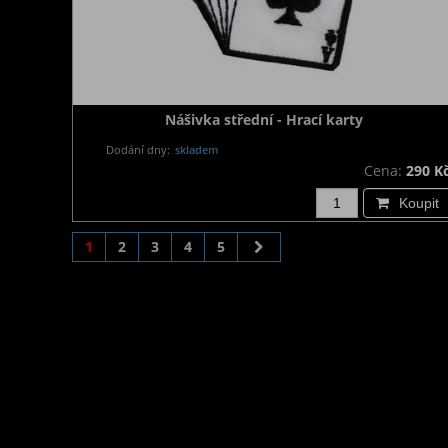
Nášivka střední - Hrací karty
Dodání dny:
skladem
Cena:
290 K
Koupit
1
2
3
4
5