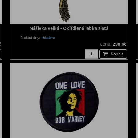
Nášivka velká - Okřídlená lebka zlatá
Dodání dny:
skladem
č
Cena:
290 Kč
Koupit