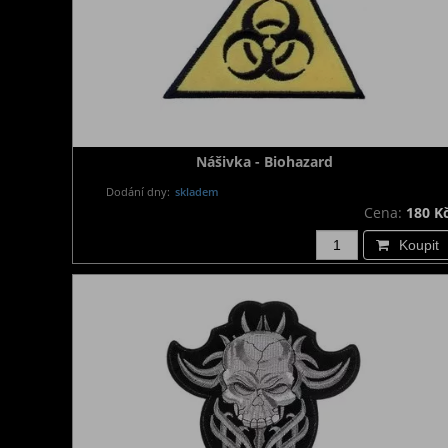
Nášivka - Biohazard
Dodání dny:
skladem
Cena:
180 K
Koupit