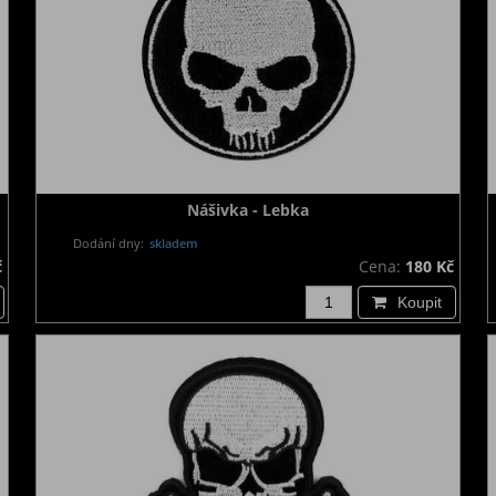
Nášivka - Lebka
Dodání dny:
skladem
č
Cena:
180 Kč
Koupit