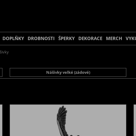
DOPLŇKY
DROBNOSTI
ŠPERKY
DEKORACE
MERCH
VYK
šivky
Nášivky velké (zádové)