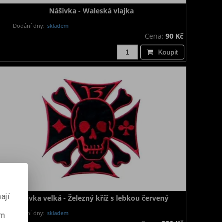
Nášivka - Waleská vlajka
Dodání dny:
skladem
Cena:
90 Kč
Koupit
ají
Nášivka velká - Železný kříž s lebkou červený
Dodání dny:
skladem
ém