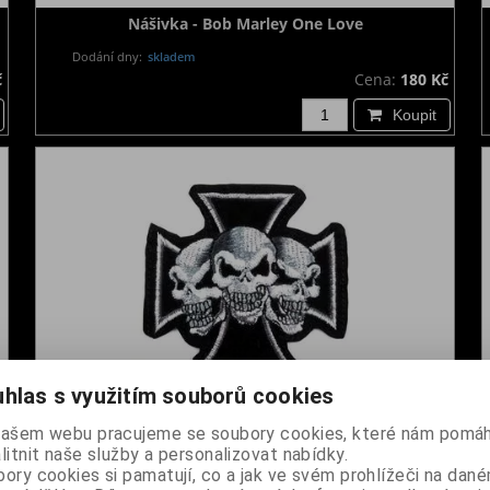
Nášivka - Bob Marley One Love
Dodání dny:
skladem
č
Cena:
180 Kč
Koupit
hlas s využitím souborů cookies
našem webu pracujeme se soubory cookies, které nám pomáh
Nášivka - Železný kříž s lebkami
litnit naše služby a personalizovat nabídky.
Dodání dny:
skladem
ory cookies si pamatují, co a jak ve svém prohlížeči na dan