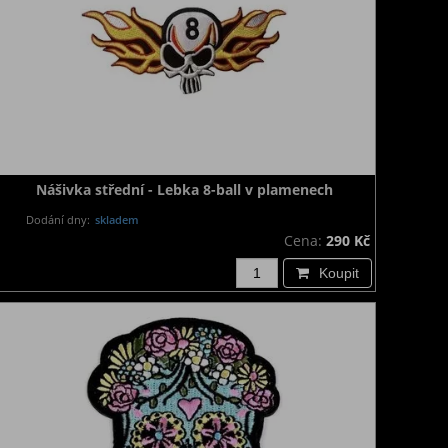
Nášivka střední - Lebka 8-ball v plamenech
Dodání dny:
skladem
Cena:
290 Kč
Koupit