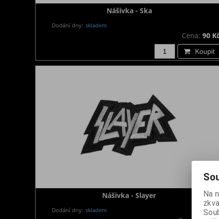
Nášivka - Ska
Dodání dny:
skladem
Cena:
90 K
Koupit
Sou
Na 
Nášivka - Slayer
zkva
Dodání dny:
skladem
Soub