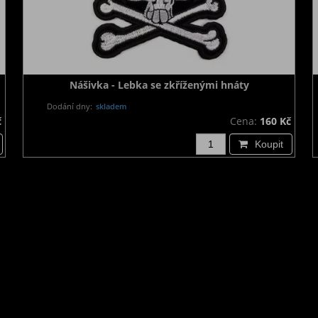
Nášivka - Lebka se zkříženými hnáty
Dodání dny:
skladem
č
Cena:
160 Kč
Koupit