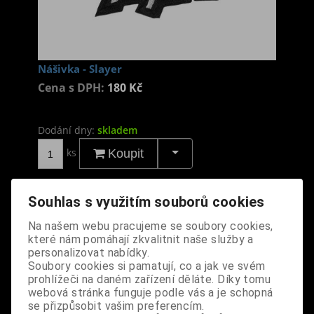
Nášivka - Slayer
Cena s DPH:
180 Kč
Dodání dny:
skladem
ks
Koupit
Tabulky velikostí: zde
Výrobce:
import EU
Souhlas s využitím souborů cookies
Katalogové číslo:
DOSTNASBPUS7322
Na našem webu pracujeme se soubory cookies,
Záruka (měsíců):
24
které nám pomáhají zkvalitnit naše služby a
Dotaz na výrobek
personalizovat nabídky.
Tisk
Soubory cookies si pamatují, co a jak ve svém
materiál: 100% polyester
prohlížeči na daném zařízení děláte. Díky tomu
webová stránka funguje podle vás a je schopná
design: vyšívaná nášivka, nažehlovací
se přizpůsobit vašim preferencím.