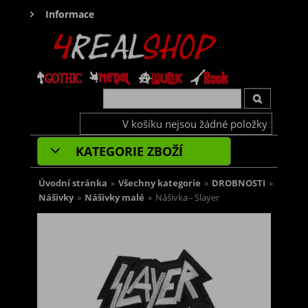
Informace
V košíku nejsou žádné položky
KATEGORIE ZBOŽÍ
Úvodní stránka
»
Všechny kategorie
»
DROBNOSTI
»
Nášivky
»
Nášivky malé
»
Nášivka - Slayer