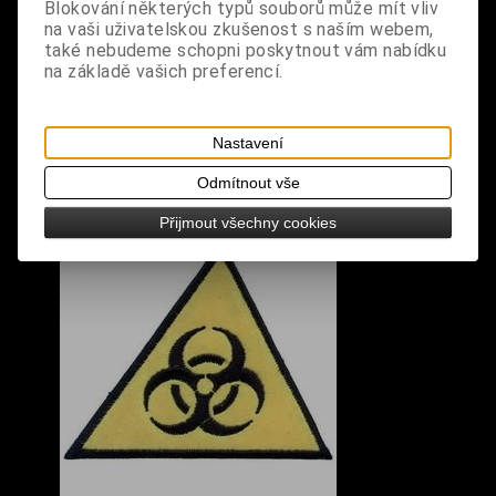
Blokování některých typů souborů může mít vliv
na vaši uživatelskou zkušenost s naším webem,
rozměry: výška 5,3 cm, šířka 7,8 cm
také nebudeme schopni poskytnout vám nabídku
na základě vašich preferencí.
Nastavení
S výrobkem se také prodává
Odmítnout vše
Přijmout všechny cookies