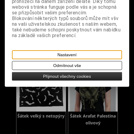
prohlížeči na daném zařízení děláte. Díky tomu
webová stránka funguje podle vás a je schopná
Šátek velký s paisley
Šátek velký Baphomet
se přizpůsobit vašim preferencím.
vzorem
Pentagram
Blokování některých typů souborů může mít vliv
na vaši uživatelskou zkušenost s naším webem,
také nebudeme schopni poskytnout vám nabídku
Dodání dny:
skladem
Dodání dny:
skladem
na základě vašich preferencí.
Cena:
390 Kč
Cena:
390 Kč
Koupit
Koupit
Nastavení
Odmítnout vše
Přijmout všechny cookies
Šátek velký s netopýry
Šátek Arafat Palestina
olivový