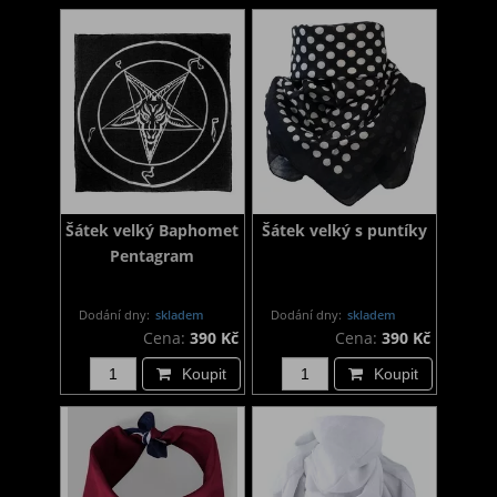
Šátek velký Baphomet
Šátek velký s puntíky
Pentagram
Dodání dny:
skladem
Dodání dny:
skladem
Cena:
390 Kč
Cena:
390 Kč
Koupit
Koupit