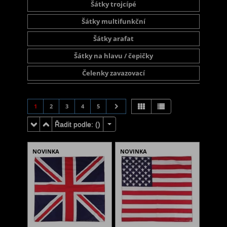
Šátky trojcípé
Šátky multifunkční
Šátky arafat
Šátky na hlavu / čepičky
Čelenky zavazovací
1
2
3
4
5
Řadit podle: (
)
NOVINKA
NOVINKA