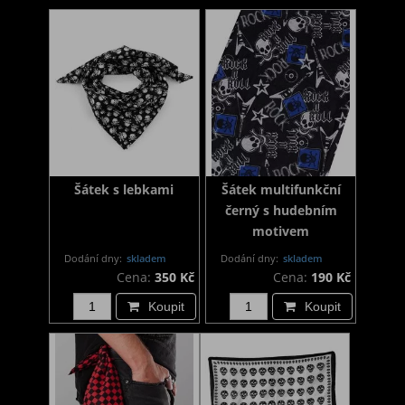
Šátek s lebkami
Šátek multifunkční
černý s hudebním
motivem
Dodání dny:
skladem
Dodání dny:
skladem
Cena:
350 Kč
Cena:
190 Kč
Koupit
Koupit