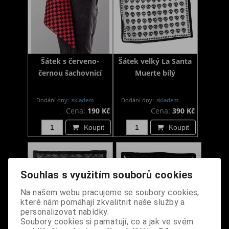
Šátek s červeno-
Šátek velký La Santa
černou šachovnicí
Muerte bílý
Dodání dny:
skladem
Dodání dny:
skladem
Cena:
190 Kč
Cena:
390 Kč
Koupit
Koupit
Souhlas s využitím souborů cookies
Na našem webu pracujeme se soubory cookies,
které nám pomáhají zkvalitnit naše služby a
personalizovat nabídky.
Soubory cookies si pamatují, co a jak ve svém