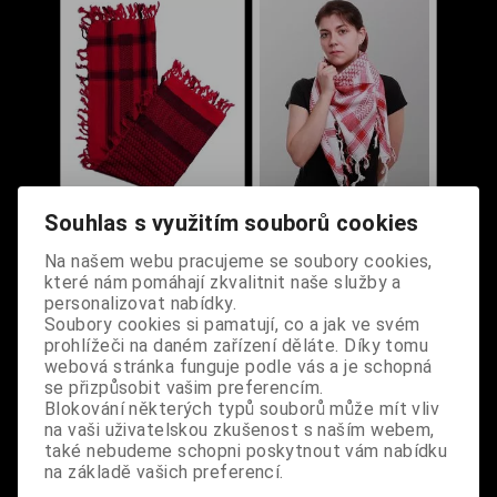
Šátek Arafat Palestina
Šátek Arafat Palestina
Souhlas s využitím souborů cookies
červený
červeno-bílý
Na našem webu pracujeme se soubory cookies,
které nám pomáhají zkvalitnit naše služby a
personalizovat nabídky.
Dodání dny:
skladem
Dodání dny:
skladem
Soubory cookies si pamatují, co a jak ve svém
Cena:
450 Kč
Cena:
450 Kč
prohlížeči na daném zařízení děláte. Díky tomu
Koupit
Koupit
webová stránka funguje podle vás a je schopná
se přizpůsobit vašim preferencím.
Blokování některých typů souborů může mít vliv
na vaši uživatelskou zkušenost s naším webem,
také nebudeme schopni poskytnout vám nabídku
na základě vašich preferencí.