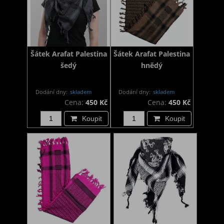
Šátek Arafat Palestina
Šátek Arafat Palestina
šedý
hnědý
Dodání dny:
skladem
Dodání dny:
skladem
Cena:
450 Kč
Cena:
450 Kč
Koupit
Koupit