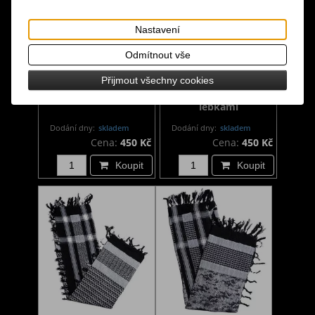
Nastavení
Odmítnout vše
Šátek Arafat Palestina
Šátek Arafat Palestina
Přijmout všechny cookies
modro-šedý
růžový s pirátskými
lebkami
Dodání dny:
skladem
Dodání dny:
skladem
Cena:
450 Kč
Cena:
450 Kč
Koupit
Koupit