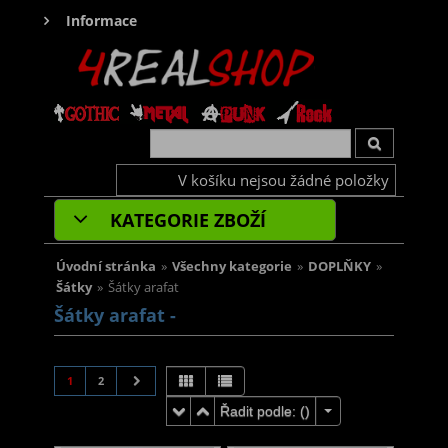
Informace
V košíku nejsou žádné položky
KATEGORIE ZBOŽÍ
Úvodní stránka
»
Všechny kategorie
»
DOPLŇKY
»
Šátky
»
Šátky arafat
Šátky arafat -
1
2
Řadit podle: (
)