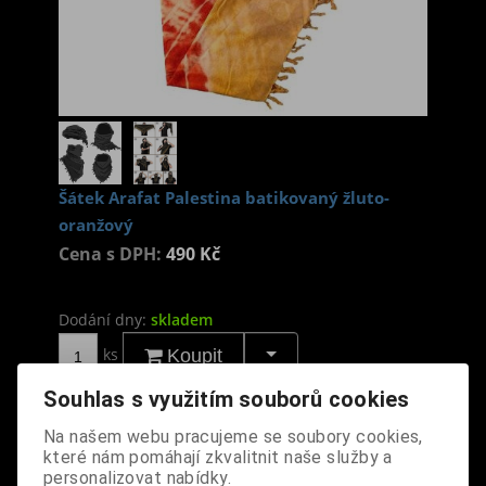
Šátek Arafat Palestina batikovaný žluto-
oranžový
Cena s DPH:
490 Kč
Dodání dny:
skladem
ks
Koupit
Souhlas s využitím souborů cookies
Tabulky velikostí: zde
Výrobce:
import DE
Na našem webu pracujeme se soubory cookies,
Katalogové číslo:
DOMBSATBPUS7040
které nám pomáhají zkvalitnit naše služby a
Záruka (měsíců):
24
personalizovat nabídky.