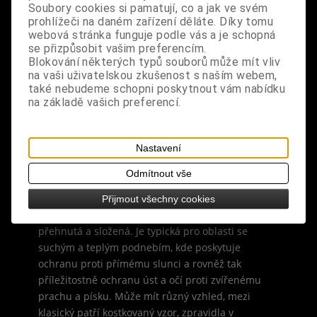
Dotaz na výrobek
Soubory cookies si pamatují, co a jak ve svém
Tisk
prohlížeči na daném zařízení děláte. Díky tomu
webová stránka funguje podle vás a je schopná
materiál: 100% bavlna
se přizpůsobit vašim preferencím.
Blokování některých typů souborů může mít vliv
design: žluto-oranžový batikovaný šátek na krk se
na vaši uživatelskou zkušenost s naším webem,
vzorem, použitelný také jako maskování obličeje,
také nebudeme schopni poskytnout vám nabídku
šála nebo pokrývka hlavy
na základě vašich preferencí.
rozměry: 100 cm x 100 cm
Nastavení
Kefíja, někdy též šemag či hovorově palestina, je
Odmítnout vše
tradiční arabská mužská pokrývka hlavy. Název je
podle města Kúfa v Iráku. Tvoří ji čtvercová
Přijmout všechny cookies
tkanina, obvykle bavlněná, různým způsobem
přehnutá a složená. Je typická pro oblasti se
suchým a teplým podnebím, kde poskytuje
ochranu proti přímému slunci a rovněž tak
příležitostně ochranu úst a očí proti zvířenému
prachu a písku. Může mít různý vzhled, mezi
klasický patří kostkovaný vzor, zpravidla v