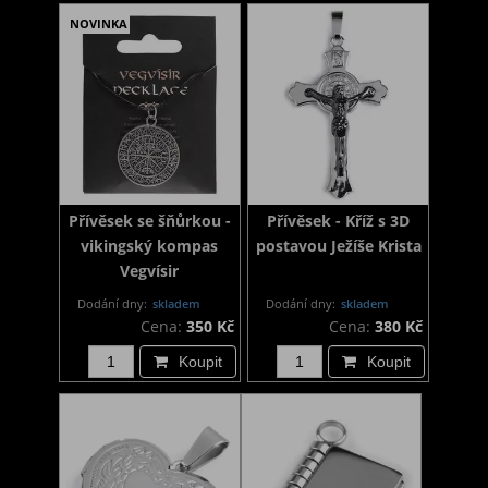
NOVINKA
Přívěsek se šňůrkou -
Přívěsek - Kříž s 3D
vikingský kompas
postavou Ježíše Krista
Vegvísir
Dodání dny:
skladem
Dodání dny:
skladem
Cena:
350 Kč
Cena:
380 Kč
Koupit
Koupit