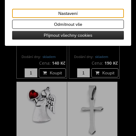
Nastavení
Odmítnout vše
Přívěsek - Triquetra
Přívěsek - Medailónek
Přijmout všechny cookies
velká
kniha
Dodání dny:
skladem
Dodání dny:
skladem
Cena:
140 Kč
Cena:
190 Kč
Koupit
Koupit