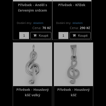
Přívěsek - Anděl s
Přívěsek - Křížek
červeným srdcem
Dodání dny:
skladem
Dodání dny:
skladem
Cena:
70 Kč
Cena:
290 Kč
Koupit
Koupit
Přívěsek - Houslový
Přívěsek - Houslový
klíč velký
klíč