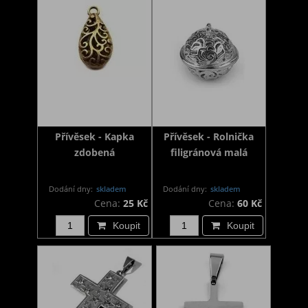
Přívěsek - Kapka
Přívěsek - Rolnička
zdobená
filigránová malá
Dodání dny:
skladem
Dodání dny:
skladem
Cena:
25 Kč
Cena:
60 Kč
Koupit
Koupit