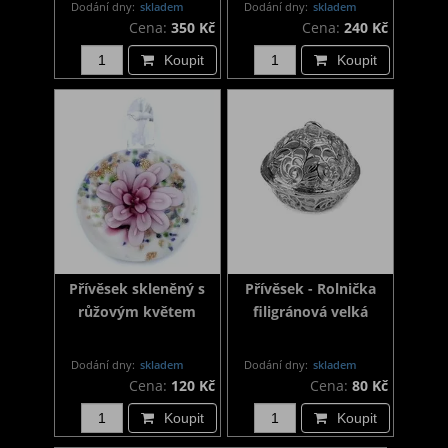
Dodání dny:
skladem
Dodání dny:
skladem
Cena:
350 Kč
Cena:
240 Kč
Koupit
Koupit
Přívěsek skleněný s
Přívěsek - Rolnička
růžovým květem
filigránová velká
Dodání dny:
skladem
Dodání dny:
skladem
Cena:
120 Kč
Cena:
80 Kč
Koupit
Koupit