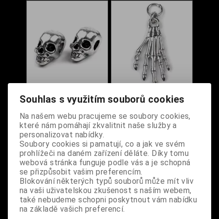
Souhlas s využitím souborů cookies
Korálek - lebka
Přívěsek ruka
kovová
kostlivce s kamínkem
Na našem webu pracujeme se soubory cookies,
a lebkou
které nám pomáhají zkvalitnit naše služby a
personalizovat nabídky.
Dodání dny:
skladem
Dodání dny:
skladem
Soubory cookies si pamatují, co a jak ve svém
Cena:
35 Kč
Cena:
190 Kč
prohlížeči na daném zařízení děláte. Díky tomu
Koupit
Koupit
webová stránka funguje podle vás a je schopná
se přizpůsobit vašim preferencím.
Blokování některých typů souborů může mít vliv
na vaši uživatelskou zkušenost s naším webem,
také nebudeme schopni poskytnout vám nabídku
na základě vašich preferencí.