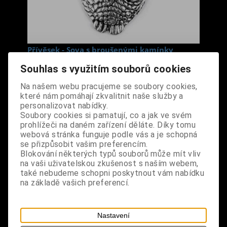
Přívěsek - Sova s broušenými kamínky
Cena s DPH:
80 Kč
Souhlas s využitím souborů cookies
Na našem webu pracujeme se soubory cookies,
Dodání dny:
skladem
které nám pomáhají zkvalitnit naše služby a
personalizovat nabídky.
ks
Koupit
Soubory cookies si pamatují, co a jak ve svém
prohlížeči na daném zařízení děláte. Díky tomu
Tabulky velikostí: zde
webová stránka funguje podle vás a je schopná
se přizpůsobit vašim preferencím.
Výrobce:
import EU
Blokování některých typů souborů může mít vliv
Katalogové číslo:
DOSTPRIBPUS7254
na vaši uživatelskou zkušenost s naším webem,
Záruka (měsíců):
24
také nebudeme schopni poskytnout vám nabídku
Dotaz na výrobek
na základě vašich preferencí.
Tisk
materiál: kov
Nastavení
design: malý přívěsek, jednostranný, vypouklý,