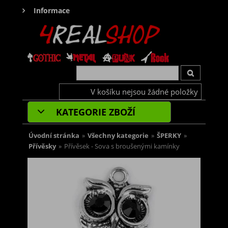
Informace
V košíku nejsou žádné položky
KATEGORIE ZBOŽÍ
Úvodní stránka
»
Všechny kategorie
»
ŠPERKY
»
Přívěsky
»
Přívěsek - Sova s broušenými kamínky