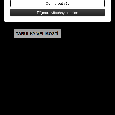
zadní strana je dutá, 1 ks v balení
Odmítnout vše
Přijmout všechny cookies
rozměry: výška 2,3 cm, šířka 1,7 cm