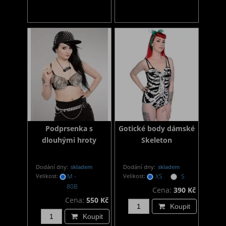
Podprsenka s
Gotické body dámské
dlouhými hroty
Skeleton
Dodání dny:
skladem
Dodání dny:
skladem
Velikost:
M -
Velikost:
XS
S
80B
Cena:
390 Kč
Cena:
550 Kč
Koupit
Koupit