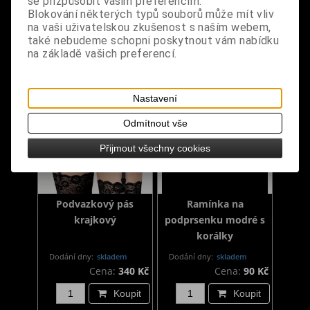
se přizpůsobit vašim preferencím.
75B
L
Blokování některých typů souborů může mít vliv
Cena:
590 Kč
Cena:
490 Kč
na vaši uživatelskou zkušenost s naším webem,
také nebudeme schopni poskytnout vám nabídku
Koupit
Koupit
na základě vašich preferencí.
Nastavení
Odmítnout vše
Přijmout všechny cookies
Podvazkový pás
Ramínka na
krajkový
podprsenku modré s
korálky
Dodání dny:
skladem
Dodání dny:
skladem
Cena:
340 Kč
Cena:
90 Kč
Koupit
Koupit