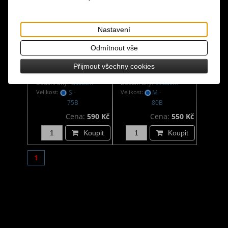
Nastavení
Odmítnout vše
Podprsenka s hroty a
Podprsenka s
Přijmout všechny cookies
řetízky
dlouhými hroty
Dodání dny:
skladem
Dodání dny:
skladem
Velikost:
S -
Velikost:
M -
75B
80B
Cena:
590 Kč
Cena:
550 Kč
Koupit
Koupit
1