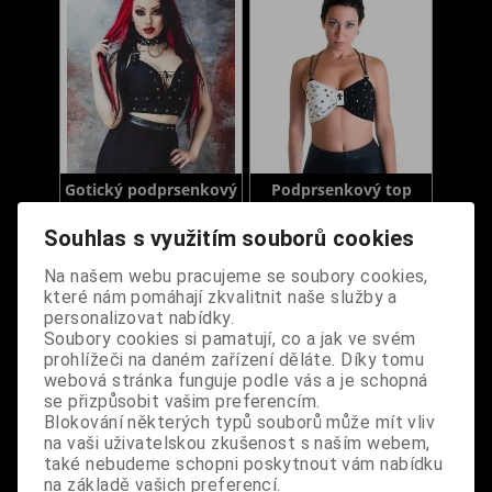
Gotický podprsenkový
Podprsenkový top
top Aphrodite
černo-bílý s hroty
Souhlas s využitím souborů cookies
Dodání dny:
skladem
Dodání dny:
skladem
Velikost:
L
XL
Velikost:
S
M
Na našem webu pracujeme se soubory cookies,
které nám pomáhají zkvalitnit naše služby a
L
Cena:
1 090 Kč
personalizovat nabídky.
Cena:
490 Kč
Koupit
Soubory cookies si pamatují, co a jak ve svém
prohlížeči na daném zařízení děláte. Díky tomu
Koupit
webová stránka funguje podle vás a je schopná
se přizpůsobit vašim preferencím.
Blokování některých typů souborů může mít vliv
na vaši uživatelskou zkušenost s naším webem,
také nebudeme schopni poskytnout vám nabídku
na základě vašich preferencí.