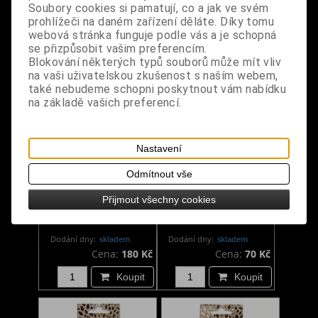
Soubory cookies si pamatují, co a jak ve svém
prohlížeči na daném zařízení děláte. Díky tomu
Koupit
Koupit
webová stránka funguje podle vás a je schopná
se přizpůsobit vašim preferencím.
Blokování některých typů souborů může mít vliv
na vaši uživatelskou zkušenost s naším webem,
také nebudeme schopni poskytnout vám nabídku
na základě vašich preferencí.
Nastavení
Odmítnout vše
Vonné kužely Tree Of
Vonné kužely Anne
Přijmout všechny cookies
Life - Sandalwood
Stokes - Desert
Dragon
Dodání dny:
skladem
Dodání dny:
skladem
Cena:
180 Kč
Cena:
70 Kč
Koupit
Koupit