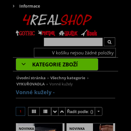
Informace
V košíku nejsou žádné položky
KATEGORIE ZBOŽÍ
Úvodní stránka
»
Všechny kategorie
»
VYKUŘOVADLA
»
Vonné kužely
Vonné kužely -
1
Řadit podle: (
)
NOVINKA
NOVINKA