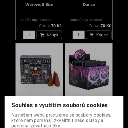
Werewolf Bite
Dance
Dodání dny:
skladem
Dodání dny:
skladem
Cena:
70 Kč
Cena:
70 Kč
Koupit
Koupit
Vonné kužely Satya -
Vonné kužely -
Souhlas s využitím souborů cookies
Super Hit Nag Champa
Unicorns Grace
Na našem webu pracujeme se soubory cookies,
které nám pomáhají zkvalitnit naše služby a
Dodání dny:
skladem
Dodání dny:
skladem
personalizovat nabídky.
Cena:
80 Kč
Cena:
70 Kč