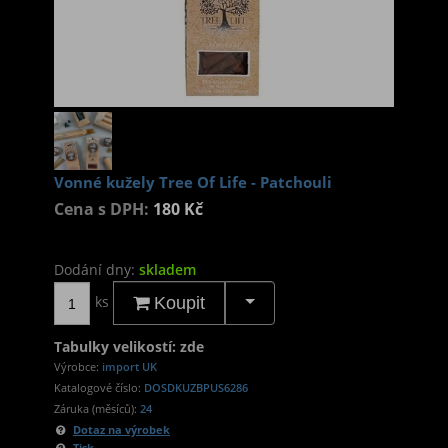
Vonné kužely Tree Of Life - Patchouli
Cena s DPH:
180 Kč
Dodání dny:
skladem
ks
Koupit
Tabulky velikostí: zde
Výrobce:
import UK
Katalogové číslo:
DOSDKUZBPUS6286
Záruka (měsíců):
24
Dotaz na výrobek
Tisk