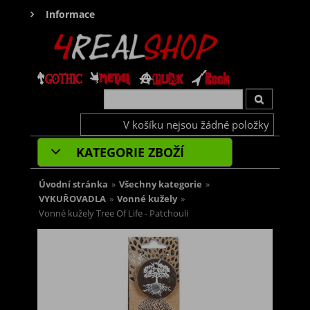
Informace
V košíku nejsou žádné položky
KATEGORIE ZBOŽÍ
Úvodní stránka
»
Všechny kategorie
»
VYKUŘOVADLA
»
Vonné kužely
»
Vonné kužely Tree Of Life - Patchouli