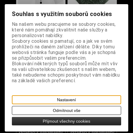
Souhlas s využitím souborů cookies
Gotický deštník
Gotický deštník
Na našem webu pracujeme se soubory cookies,
průhledný skládací -
skládací s ornamenty
které nám pomáhají zkvalitnit naše služby a
Forest
zelený
personalizovat nabídky.
Soubory cookies si pamatují, co a jak ve svém
Dodání dny:
skladem
Dodání dny:
skladem
prohlížeči na daném zařízení děláte. Díky tomu
Cena:
590 Kč
Cena:
480 Kč
webová stránka funguje podle vás a je schopná
se přizpůsobit vašim preferencím.
Koupit
Koupit
Blokování některých typů souborů může mít vliv
na vaši uživatelskou zkušenost s naším webem,
také nebudeme schopni poskytnout vám nabídku
na základě vašich preferencí.
Nastavení
Odmítnout vše
Přijmout všechny cookies
Gotický deštník
Gotický deštník
skládací s ornamenty
skládací s ornamenty