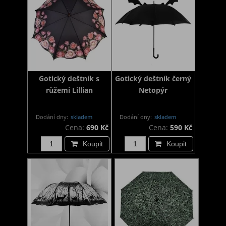
Gotický deštník s
Gotický deštník černý
růžemi Lillian
Netopýr
Dodání dny:
skladem
Dodání dny:
skladem
Cena:
690 Kč
Cena:
590 Kč
Koupit
Koupit