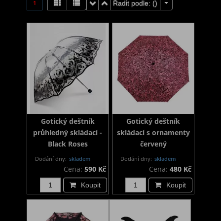
1
Řadit podle: (
)
Gotický deštník
Gotický deštník
průhledný skládací -
skládací s ornamenty
Black Roses
červený
Dodání dny:
skladem
Dodání dny:
skladem
Cena:
590 Kč
Cena:
480 Kč
Koupit
Koupit