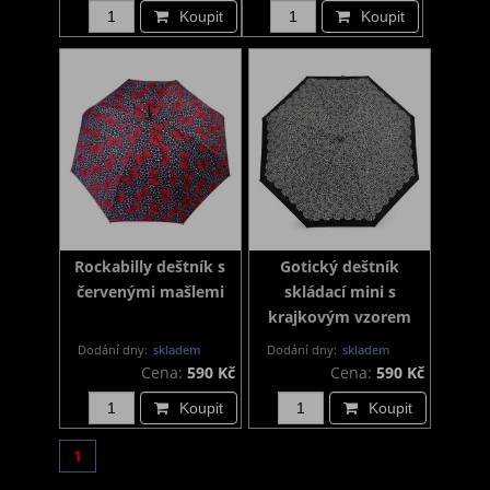
Koupit
Koupit
Rockabilly deštník s
Gotický deštník
červenými mašlemi
skládací mini s
krajkovým vzorem
Dodání dny:
skladem
Dodání dny:
skladem
Cena:
590 Kč
Cena:
590 Kč
Koupit
Koupit
1