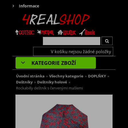
Informace
V košíku nejsou žádné položky
KATEGORIE ZBOŽÍ
Úvodní stránka
»
Všechny kategorie
»
DOPLŇKY
»
Deštníky
»
Deštníky holové
»
Rockabilly deštník s červenými mašlemi