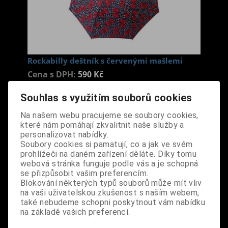
Rockabilly deštník s červenými mašlemi
Cena s DPH:
590 Kč
Souhlas s využitím souborů cookies
Dodání dny:
skladem
Na našem webu pracujeme se soubory cookies,
ks
Koupit
které nám pomáhají zkvalitnit naše služby a
personalizovat nabídky.
Soubory cookies si pamatují, co a jak ve svém
Tabulky velikostí: zde
prohlížeči na daném zařízení děláte. Díky tomu
Výrobce:
import EU
webová stránka funguje podle vás a je schopná
Katalogové číslo:
DOSTDESBPDA3567
se přizpůsobit vašim preferencím.
Záruka (měsíců):
24
Blokování některých typů souborů může mít vliv
Dotaz na výrobek
na vaši uživatelskou zkušenost s naším webem,
Tisk
také nebudeme schopni poskytnout vám nabídku
materiál: kov, polyester, plast
na základě vašich preferencí.