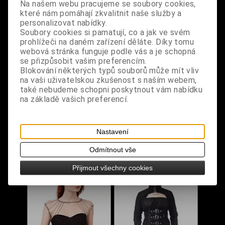
Na našem webu pracujeme se soubory cookies,
které nám pomáhají zkvalitnit naše služby a
personalizovat nabídky.
Soubory cookies si pamatují, co a jak ve svém
prohlížeči na daném zařízení děláte. Díky tomu
webová stránka funguje podle vás a je schopná
se přizpůsobit vašim preferencím.
Bolerko černé s
Bolerko řetízkové s
Blokování některých typů souborů může mít vliv
pavučinovým
křížkem
na vaši uživatelskou zkušenost s naším webem,
také nebudeme schopni poskytnout vám nabídku
potiskem
na základě vašich preferencí.
Dodání dny:
skladem
Dodání dny:
skladem
Velikost:
L
Cena:
650 Kč
Cena:
490 Kč
Nastavení
Koupit
Koupit
Odmítnout vše
Přijmout všechny cookies