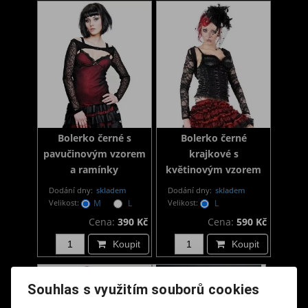
Bolerko černé s
Bolerko černé
pavučinovým vzorem
krajkové s
a ramínky
květinovým vzorem
Dodání dny:
skladem
Dodání dny:
skladem
Velikost:
M
L
Velikost:
L
Cena:
390 Kč
Cena:
590 Kč
Koupit
Koupit
Souhlas s využitím souborů cookies