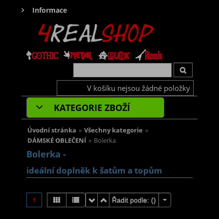
Informace
V košíku nejsou žádné položky
KATEGORIE ZBOŽÍ
Úvodní stránka
»
Všechny kategorie
»
DÁMSKÉ OBLEČENÍ
»
Bolerka
Bolerka -
ideální doplněk k šatům a topům
1
Řadit podle: (
)