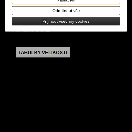
Nastavení
materiál: 95% bavlna, 5% elastan
Odmítnout vše
design: černá barva, šedý potisk pavučin
Přijmout všechny cookies
velikostní tabulka: A