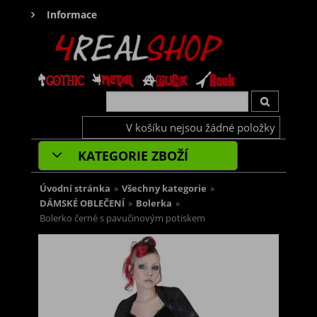
Informace
V košíku nejsou žádné položky
KATEGORIE ZBOŽÍ
Úvodní stránka
»
Všechny kategorie
»
DÁMSKÉ OBLEČENÍ
»
Bolerka
»
Bolerko černé s pavučinovým potiskem