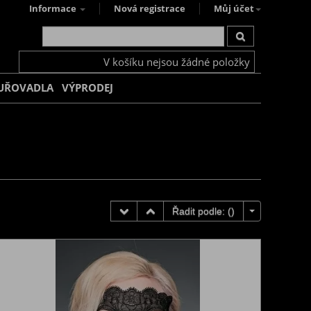
Informace
Nová registrace
Můj účet
V košíku nejsou žádné položky
UŘOVADLA
VÝPRODEJ
Řadit podle: (
)