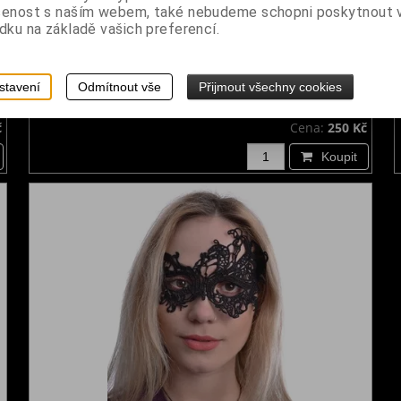
šenost s naším webem, také nebudeme schopni poskytnout
dku na základě vašich preferencí.
Škraboška krajková Mystery
stavení
Odmítnout vše
Přijmout všechny cookies
Dodání dny:
skladem
č
Cena:
250 Kč
Koupit