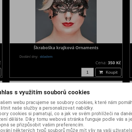
Škraboška krajková Ornaments
Dodání dny:
skladem
č
Cena:
350 Kč
Koupit
hlas s využitím souborů cookies
našem webu pracujeme se soubory cookies, které nám pomáh
litnit naše služby a personalizovat nabídky.
ory cookies si pamatují, co a jak ve svém prohlížeči na dan
zení děláte. Díky tomu webová stránka funguje podle vás a j
pná se přizpůsobit vašim preferencím.
ování některých typů souborů může mít vliv na vaši uživatel