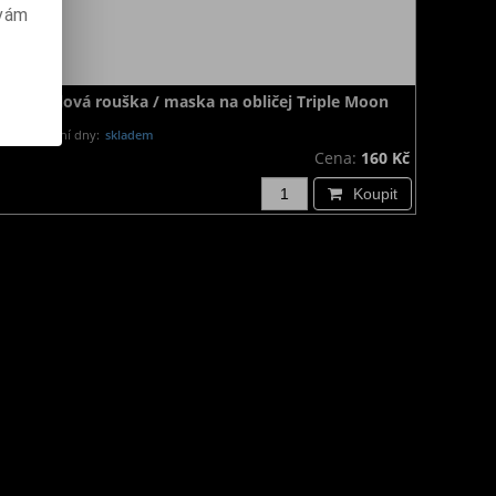
 vám
Metalová rouška / maska na obličej Triple Moon
Dodání dny:
skladem
Cena:
160 Kč
Koupit