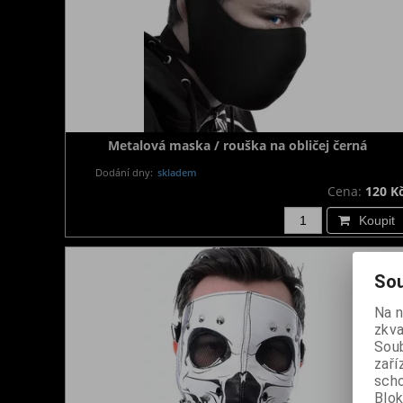
Metalová maska / rouška na obličej černá
Dodání dny:
skladem
Cena:
120 K
Koupit
Sou
Na 
zkva
Soub
zaří
scho
Blok