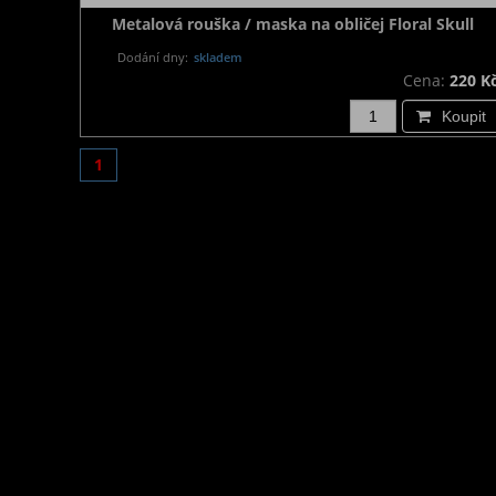
Metalová rouška / maska na obličej Floral Skull
Dodání dny:
skladem
Cena:
220 K
Koupit
1