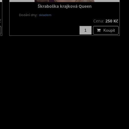
Škraboška krajková Queen
Dodání dny:
skladem
č
Cena:
250 Kč
Koupit