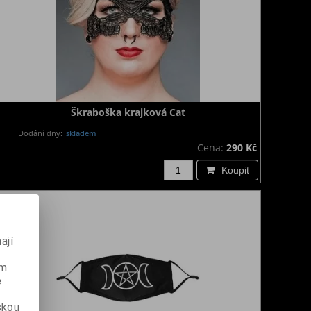
Škraboška krajková Cat
Dodání dny:
skladem
Cena:
290 Kč
Koupit
ají
ém
e
skou