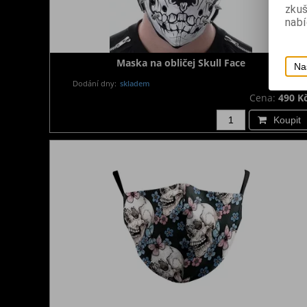
zku
nabí
Maska na obličej Skull Face
Na
Dodání dny:
skladem
Cena:
490 K
Koupit