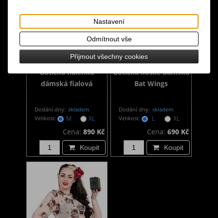
Nastavení
Odmítnout vše
Přijmout všechny cookies
Gotická halenka
Gotická košile dámská
dámská fialová
Bat Wings
Dodání dny:
skladem
Dodání dny:
skladem
Velikost:
M
XL
Velikost:
L
XL
Cena:
890 Kč
Cena:
690 Kč
Koupit
Koupit