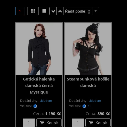
1
Řadit podle: (
)
Gotická halenka
Steampunková košile
dámská černá
dámská
Mystique
Dodání dny:
skladem
Dodání dny:
skladem
Velikost:
L
Velikost:
XL
Cena:
1 190 Kč
Cena:
890 Kč
Koupit
Koupit