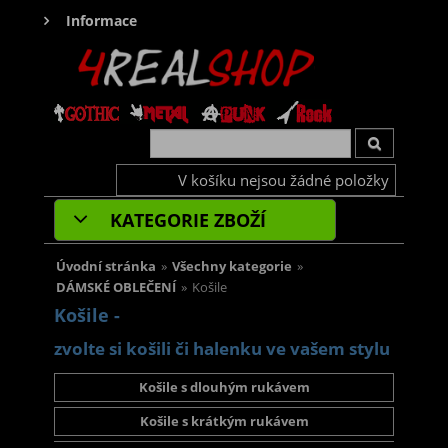
Informace
V košíku nejsou žádné položky
KATEGORIE ZBOŽÍ
Úvodní stránka
»
Všechny kategorie
»
DÁMSKÉ OBLEČENÍ
»
Košile
Košile -
zvolte si košili či halenku ve vašem stylu
Košile s dlouhým rukávem
Košile s krátkým rukávem