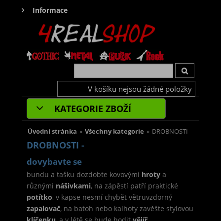
Informace
V košíku nejsou žádné položky
KATEGORIE ZBOŽÍ
Úvodní stránka
»
Všechny kategorie
»
DROBNOSTI
DROBNOSTI -
dovybavte se
bundu a tašku dozdobte kovovými
hroty
a
různými
nášivkami
, na zápěstí patří praktické
potítko
, v kapse nesmí chybět větruvzdorný
zapalovač
, na batoh nebo kalhoty zavěšte stylovou
klíčenku
, a v létě se bude hodit
vějíř