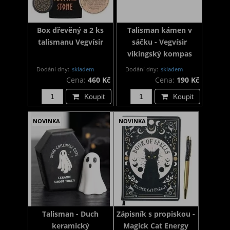
Box dřevěný a 2 ks
Talisman kámen v
talismanu Vegvísir
sáčku - Vegvísir
vikingský kompas
Dodání dny:
skladem
Dodání dny:
skladem
Cena:
460 Kč
Cena:
190 Kč
Koupit
Koupit
NOVINKA
NOVINKA
Talisman - Duch
Zápisník s propiskou -
keramický
Magick Cat Energy