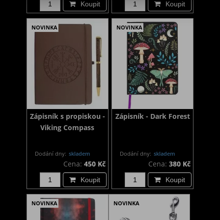
Koupit
Koupit
NOVINKA
NOVINKA
Zápisník s propiskou -
Zápisník - Dark Forest
Viking Compass
Dodání dny:
skladem
Dodání dny:
skladem
Cena:
450 Kč
Cena:
380 Kč
Koupit
Koupit
NOVINKA
NOVINKA