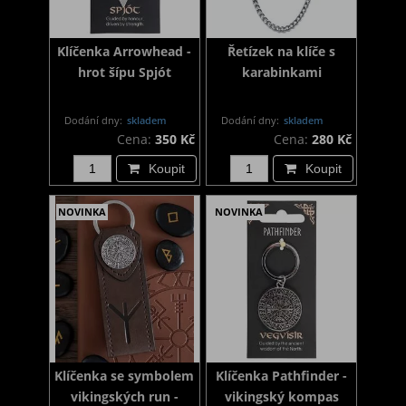
Klíčenka Arrowhead -
Řetízek na klíče s
hrot šípu Spjót
karabinkami
Dodání dny:
skladem
Dodání dny:
skladem
Cena:
350 Kč
Cena:
280 Kč
Koupit
Koupit
NOVINKA
NOVINKA
Klíčenka se symbolem
Klíčenka Pathfinder -
vikingských run -
vikingský kompas