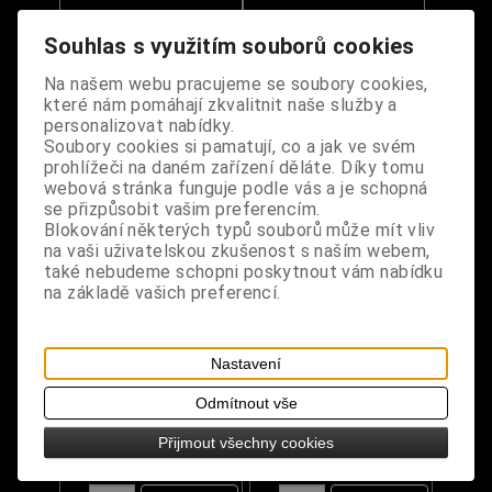
Souhlas s využitím souborů cookies
Dodání dny:
skladem
Dodání dny:
skladem
Cena:
260 Kč
Cena:
450 Kč
Na našem webu pracujeme se soubory cookies,
které nám pomáhají zkvalitnit naše služby a
Koupit
Koupit
personalizovat nabídky.
Soubory cookies si pamatují, co a jak ve svém
NOVINKA
NOVINKA
prohlížeči na daném zařízení děláte. Díky tomu
webová stránka funguje podle vás a je schopná
se přizpůsobit vašim preferencím.
Blokování některých typů souborů může mít vliv
na vaši uživatelskou zkušenost s naším webem,
také nebudeme schopni poskytnout vám nabídku
na základě vašich preferencí.
Klíčenka Hammer -
Zápisník - Ghost
Nastavení
Thorovo kladivo
Stories
Odmítnout vše
Mjölnir
Přijmout všechny cookies
Dodání dny:
skladem
Dodání dny:
skladem
Cena:
350 Kč
Cena:
380 Kč