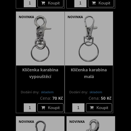
Koupit
Koupit
NOVINKA
NOVINKA
Klíčenka karabina
Klíčenka karabina
vypouštěcí
malá
Dodání dny:
skladem
Dodání dny:
skladem
Cena:
70 Kč
Cena:
50 Kč
Koupit
Koupit
NOVINKA
NOVINKA