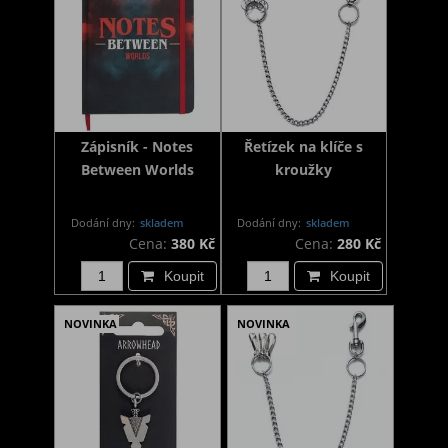
Zápisník - Notes
Řetízek na klíče s
Between Worlds
kroužky
Dodání dny:
skladem
Dodání dny:
skladem
Cena:
380 Kč
Cena:
280 Kč
Koupit
Koupit
NOVINKA
NOVINKA