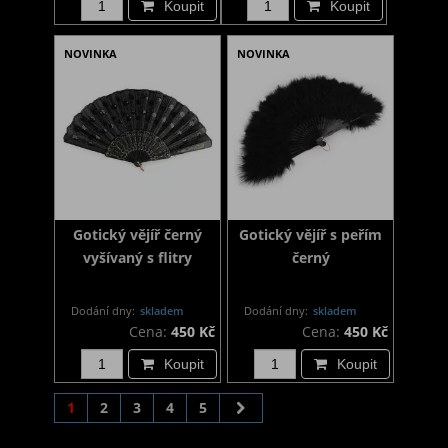
Koupit
Koupit
NOVINKA
NOVINKA
Gotický vějíř černý
Gotický vějíř s peřím
vyšívaný s flitry
černý
Dodání dny:
skladem
Dodání dny:
skladem
Cena:
450 Kč
Cena:
450 Kč
Koupit
Koupit
1
2
3
4
5