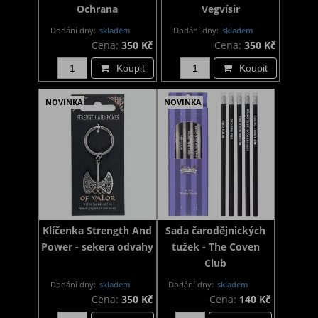
Ochrana
Vegvísir
Dodání dny:
skladem
Dodání dny:
skladem
Cena:
350 Kč
Cena:
350 Kč
Koupit
Koupit
NOVINKA
NOVINKA
Klíčenka Strength And
Sada čarodějnických
Power - sekera odvahy
tužek - The Coven
Club
Dodání dny:
skladem
Dodání dny:
skladem
Cena:
350 Kč
Cena:
140 Kč