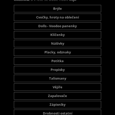
Brýle
Cvočky, hroty na oblečení
Dolls - Voodoo panenky
Klíčenky
Nášivky
Placky, odznaky
Potítka
Propisky
Talismany
Vějíře
Zapalovače
Zápisníky
Drobnosti ostatní