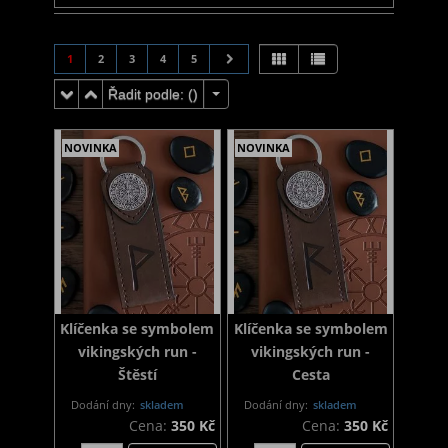
1
2
3
4
5
Řadit podle: (
)
NOVINKA
NOVINKA
Klíčenka se symbolem
Klíčenka se symbolem
vikingských run -
vikingských run -
Štěstí
Cesta
Dodání dny:
skladem
Dodání dny:
skladem
Cena:
350 Kč
Cena:
350 Kč