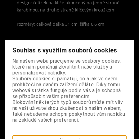
design: řetízek na klíče ukončený na jedné straně
karabinou, na druhé straně klíčovým kroužkem
rozměry: celková délka 31 cm, šířka 0,6 cm
Souhlas s využitím souborů cookies
Na našem webu pracujeme se soubory cookies,
S výrobkem se také prodává
které nám pomáhají zkvalitnit naše služby a
personalizovat nabídky.
Soubory cookies si pamatují, co a jak ve svém
prohlížeči na daném zařízení děláte. Díky tomu
webová stránka funguje podle vás a je schopná
se přizpůsobit vašim preferencím.
Blokování některých typů souborů může mít vliv
na vaši uživatelskou zkušenost s naším webem,
také nebudeme schopni poskytnout vám nabídku
na základě vašich preferencí.