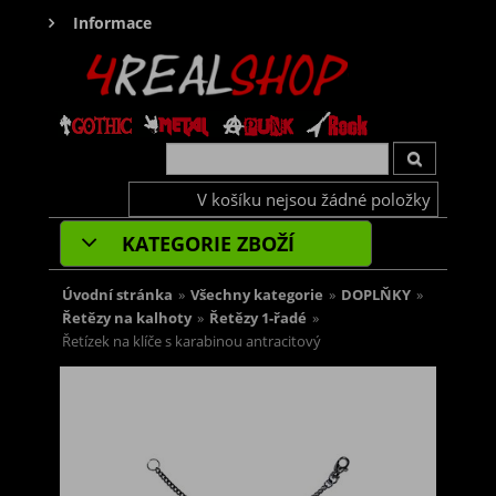
Informace
V košíku nejsou žádné položky
KATEGORIE ZBOŽÍ
Úvodní stránka
»
Všechny kategorie
»
DOPLŇKY
»
Řetězy na kalhoty
»
Řetězy 1-řadé
»
Řetízek na klíče s karabinou antracitový