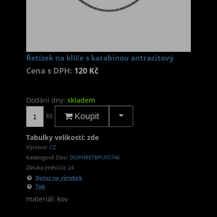
Řetízek na klíče s karabinou antracitový
Cena s DPH:
120 Kč
Dodání dny:
skladem
ks
Koupit
Tabulky velikostí: zde
Výrobce:
CZ
Katalogové číslo:
DOPHRETBPUS5746
Záruka (měsíců):
24
Dotaz na výrobek
Tisk
materiál: kov