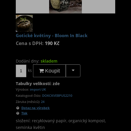
Gotické květiny - Bloom In Black
Cena s DPH:
190 Kč
Dodání dny:
skladem
ks
Koupit
Tabulky velikostí: zde
Výrobce:
import UK
Katalogové číslo:
DOKCKVEBPUS2210
Záruka (měsíců):
24
Dotaz na výrobek
Tisk
složení: recyklovaný papír, organický kompost,
semínka květin