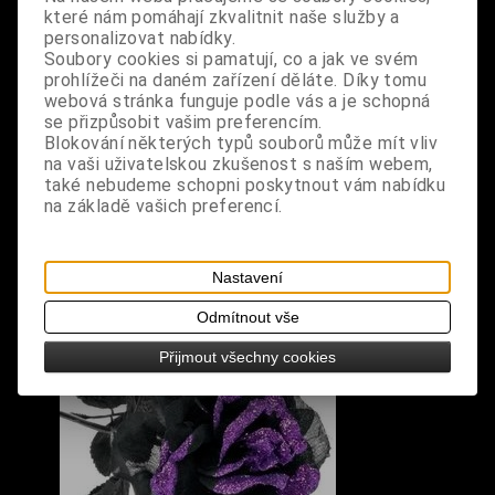
které nám pomáhají zkvalitnit naše služby a
Poppy 'Black Paeony' - Mák černý, Scabiosa 'Purple
personalizovat nabídky.
Black' - Hlaváč černo-purpurový
Soubory cookies si pamatují, co a jak ve svém
prohlížeči na daném zařízení děláte. Díky tomu
webová stránka funguje podle vás a je schopná
rozměry: výška 8 cm, šířka 5 cm
se přizpůsobit vašim preferencím.
Odkazy k výrobku
Blokování některých typů souborů může mít vliv
na vaši uživatelskou zkušenost s naším webem,
také nebudeme schopni poskytnout vám nabídku
na základě vašich preferencí.
S výrobkem se také prodává
Nastavení
Odmítnout vše
Přijmout všechny cookies