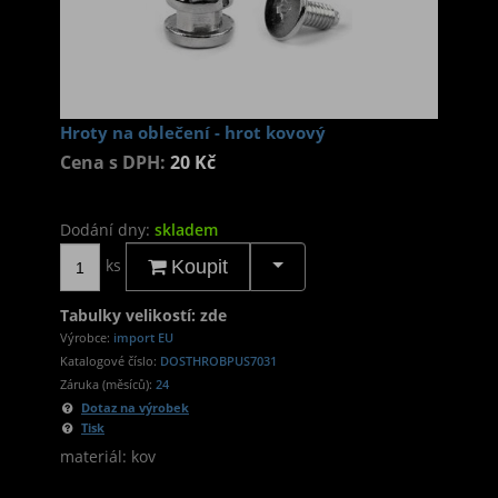
Hroty na oblečení - hrot kovový
Cena s DPH:
20 Kč
Dodání dny:
skladem
ks
Koupit
Tabulky velikostí: zde
Výrobce:
import EU
Katalogové číslo:
DOSTHROBPUS7031
Záruka (měsíců):
24
Dotaz na výrobek
Tisk
materiál: kov