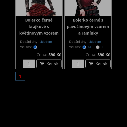
Bolerko černé
Bolerko černé s
krajkové s
pavučinovým vzorem
květinovým vzorem
a ramínky
Dodání dny:
skladem
Dodání dny:
skladem
Velikost:
L
Velikost:
M
L
Cena:
590 Kč
Cena:
390 Kč
Koupit
Koupit
1