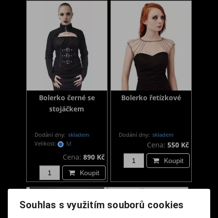
Bolerko černé se
Bolerko řetízkové
stojáčkem
Dodání dny:
skladem
Dodání dny:
skladem
Velikost:
M
Cena:
550 Kč
Cena:
890 Kč
Koupit
Koupit
Souhlas s využitím souborů cookies