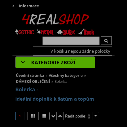
Informace
V košíku nejsou žádné položky
KATEGORIE ZBOŽÍ
Úvodní stránka
»
Všechny kategorie
»
DÁMSKÉ OBLEČENÍ
»
Bolerka
Bolerka -
ideální doplněk k šatům a topům
1
Řadit podle: (
)