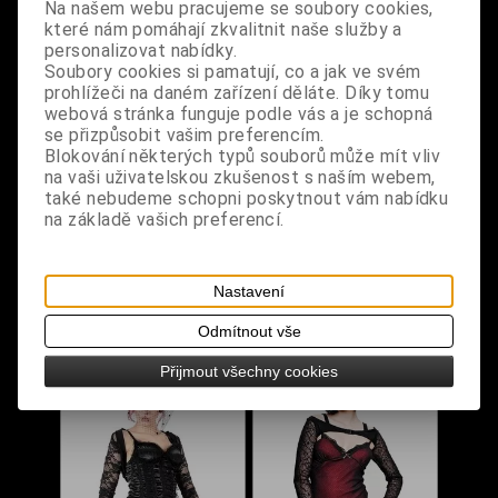
Na našem webu pracujeme se soubory cookies,
které nám pomáhají zkvalitnit naše služby a
personalizovat nabídky.
Soubory cookies si pamatují, co a jak ve svém
prohlížeči na daném zařízení děláte. Díky tomu
webová stránka funguje podle vás a je schopná
se přizpůsobit vašim preferencím.
Bolerko řetízkové s
Bolerko černé s
Blokování některých typů souborů může mít vliv
křížkem
pavučinovým
na vaši uživatelskou zkušenost s naším webem,
také nebudeme schopni poskytnout vám nabídku
potiskem
na základě vašich preferencí.
Dodání dny:
skladem
Dodání dny:
skladem
Velikost:
L
Cena:
650 Kč
Cena:
490 Kč
Nastavení
Koupit
Koupit
Odmítnout vše
Přijmout všechny cookies